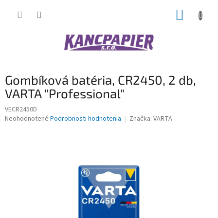
Prejsť
NÁKUP
na
obsah
KOŠÍK
Gombíková batéria, CR2450, 2 db,
VARTA "Professional"
VECR2450D
Priemerné
Neohodnotené
Podrobnosti hodnotenia
Značka:
VARTA
hodnotenie
produktu
je
0,0
z
5
hviezdičiek.