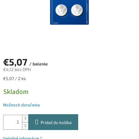
€5,07
/ balenie
€4,12 bez DPH
Jednotková
€5,07 / 2 ks
cena:
Skladom
Možnosti doručenia
Pridať do košíka
Detailné informácie