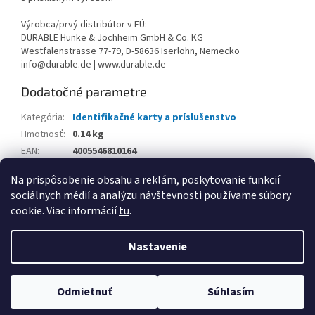
Výrobca/prvý distribútor v EÚ:
DURABLE Hunke & Jochheim GmbH & Co. KG
Westfalenstrasse 77-79, D-58636 Iserlohn, Nemecko
info@durable.de | www.durable.de
Dodatočné parametre
Kategória
:
Identifikačné karty a príslušenstvo
Hmotnosť
:
0.14 kg
EAN
:
4005546810164
Balenie
:
Na prispôsobenie obsahu a reklám, poskytovanie funkcií
sociálnych médií a analýzu návštevnosti používame súbory
Z
cookie. Viac informácií
tu
.
á
Vytvoril Shoptet
p
Nastavenie
ä
t
Copyright 2026
www.kancpapier.sk
. Všetky práva vyhradené.
i
Odmietnuť
Súhlasím
Upraviť nastavenie cookies
e