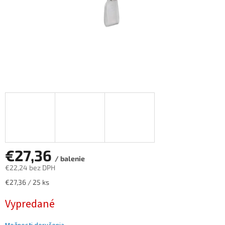
€27,36
/ balenie
€22,24 bez DPH
Jednotková
€27,36 / 25 ks
cena:
Vypredané