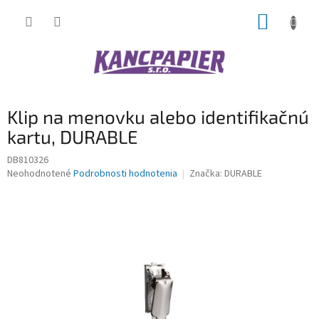
Prejsť
NÁKUP
na
obsah
KOŠÍK
Klip na menovku alebo identifikačnú
kartu, DURABLE
DB810326
Priemerné
Neohodnotené
Podrobnosti hodnotenia
Značka:
DURABLE
hodnotenie
produktu
je
0,0
z
5
hviezdičiek.