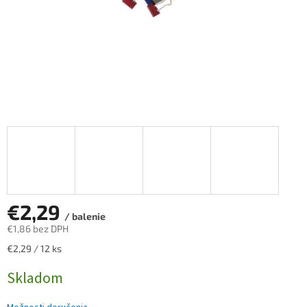
€2,29
/ balenie
€1,86 bez DPH
Jednotková
€2,29 / 12 ks
cena:
Skladom