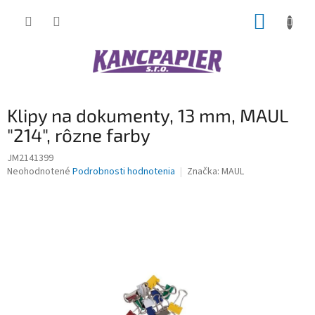
Prejsť
NÁKUP
na
obsah
KOŠÍK
Klipy na dokumenty, 13 mm, MAUL
"214", rôzne farby
JM2141399
Priemerné
Neohodnotené
Podrobnosti hodnotenia
Značka:
MAUL
hodnotenie
produktu
je
0,0
z
5
hviezdičiek.