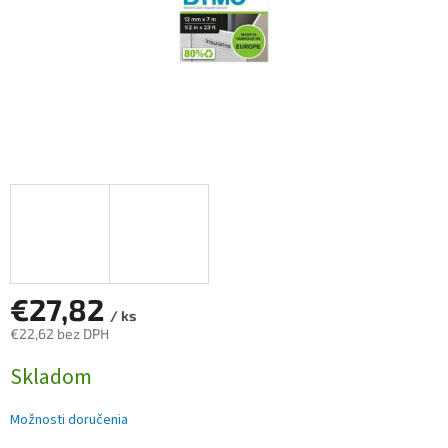
€27,82
/ ks
€22,62 bez DPH
Jednotková
Skladom
cena:
Možnosti doručenia