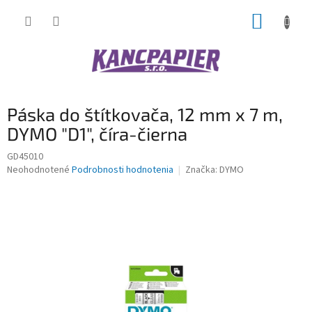
Prejsť
NÁKUP
na
obsah
KOŠÍK
Páska do štítkovača, 12 mm x 7 m,
DYMO "D1", číra-čierna
GD45010
Priemerné
Neohodnotené
Podrobnosti hodnotenia
Značka:
DYMO
hodnotenie
produktu
je
0,0
z
5
hviezdičiek.