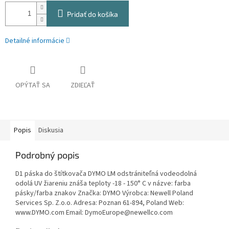
Pridať do košíka
Detailné informácie
OPÝTAŤ SA
ZDIEĽAŤ
Popis
Diskusia
Podrobný popis
D1 páska do štítkovača DYMO LM odstrániteľná vodeodolná
odolá UV žiareniu znáša teploty -18 - 150° C v názve: farba
pásky/farba znakov Značka: DYMO Výrobca: Newell Poland
Services Sp. Z.o.o. Adresa: Poznan 61-894, Poland Web:
www.DYMO.com Email: DymoEurope@newellco.com