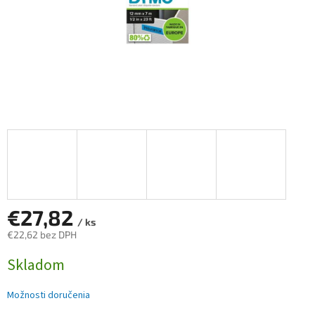
€27,82
/ ks
€22,62 bez DPH
Jednotková
Skladom
cena:
Možnosti doručenia