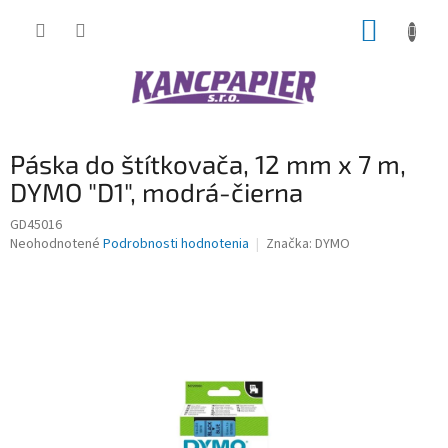
Prejsť
NÁKUP
na
obsah
KOŠÍK
Páska do štítkovača, 12 mm x 7 m,
DYMO "D1", modrá-čierna
GD45016
Priemerné
Neohodnotené
Podrobnosti hodnotenia
Značka:
DYMO
hodnotenie
produktu
je
0,0
z
5
hviezdičiek.