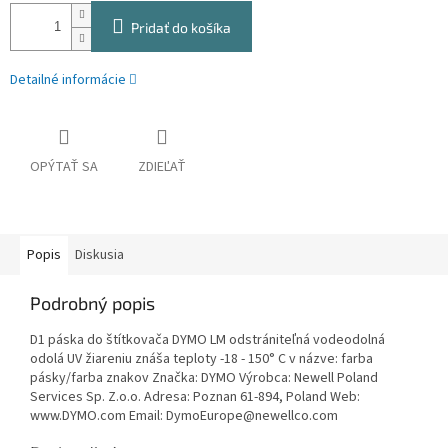
Pridať do košíka
Detailné informácie
OPÝTAŤ SA
ZDIEĽAŤ
Popis
Diskusia
Podrobný popis
D1 páska do štítkovača DYMO LM odstrániteľná vodeodolná
odolá UV žiareniu znáša teploty -18 - 150° C v názve: farba
pásky/farba znakov Značka: DYMO Výrobca: Newell Poland
Services Sp. Z.o.o. Adresa: Poznan 61-894, Poland Web:
www.DYMO.com Email: DymoEurope@newellco.com