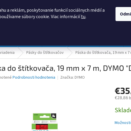
AKO NAKUPOVAŤ
OBCHODNÉ PODMIENKY
PODMIENKY OCHRANY
hu a reklám, poskytovanie funkcií sociálnych médií a
Odmi
používame súbory cookie. Viac informácií
tu
.
HĽADAŤ
Prevádzka a údržba
Nábytok
Centropen
DONAU
riadenia
Pásky do štítkovačov
Páska do štítkovača, 19 mm x 7
a do štítkovača, 19 mm x 7 m, DYMO "D
né
notené
Podrobnosti hodnotenia
Značka:
DYMO
nie
€35
u
€28,86 
Jednotk
Skla
cena:
iek.
Možnosti