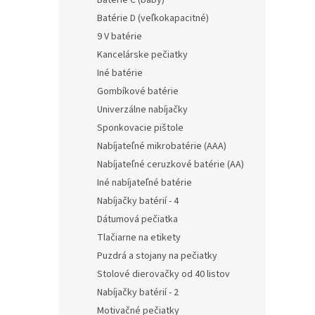
Batérie C (baby)
Batérie D (veľkokapacitné)
9 V batérie
Kancelárske pečiatky
Iné batérie
Gombíkové batérie
Univerzálne nabíjačky
Sponkovacie pištole
Nabíjateľné mikrobatérie (AAA)
Nabíjateľné ceruzkové batérie (AA)
Iné nabíjateľné batérie
Nabíjačky batérií - 4
Dátumová pečiatka
Tlačiarne na etikety
Puzdrá a stojany na pečiatky
Stolové dierovačky od 40 listov
Nabíjačky batérií - 2
Motivačné pečiatky