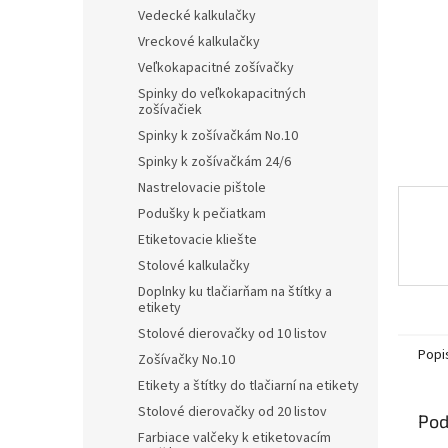
Vedecké kalkulačky
Vreckové kalkulačky
Veľkokapacitné zošívačky
Spinky do veľkokapacitných
zošívačiek
Spinky k zošívačkám No.10
Spinky k zošívačkám 24/6
Nastrelovacie pištole
Podušky k pečiatkam
Etiketovacie kliešte
Stolové kalkulačky
Doplnky ku tlačiarňam na štítky a
etikety
Stolové dierovačky od 10 listov
Popi
Zošívačky No.10
Etikety a štítky do tlačiarní na etikety
Stolové dierovačky od 20 listov
Pod
Farbiace valčeky k etiketovacím