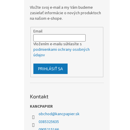
Vložte svoj e-mail a my Vám budeme
zasielať informácie o nových produktoch
na našom e-shope.
Email
Vložením e-mailu súhlasíte s
podmienkami ochrany osobných
údajov
PRIHLÁSIŤ SA
Kontakt
KANCPAPIER
obchod
@
kancpapier.sk
0385325635
0905215166