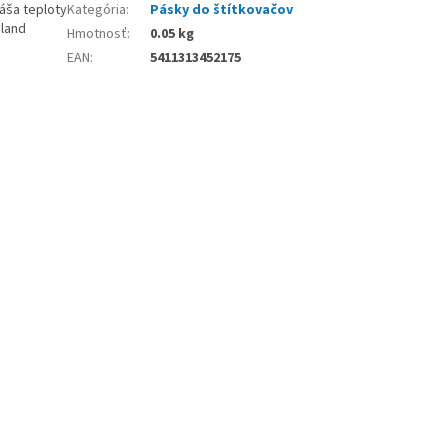
áša teploty
Kategória
:
Pásky do štítkovačov
oland
Hmotnosť
:
0.05 kg
EAN
:
5411313452175