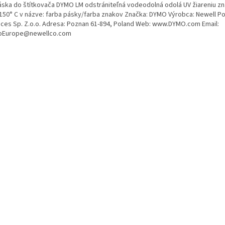
áska do štítkovača DYMO LM odstrániteľná vodeodolná odolá UV žiareniu zn
- 150° C v názve: farba pásky/farba znakov Značka: DYMO Výrobca: Newell P
ices Sp. Z.o.o. Adresa: Poznan 61-894, Poland Web: www.DYMO.com Email:
Europe@newellco.com