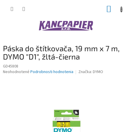
Prejsť
NÁKUP
na
obsah
KOŠÍK
Páska do štítkovača, 19 mm x 7 m,
DYMO "D1", žltá-čierna
GD45808
Priemerné
Neohodnotené
Podrobnosti hodnotenia
Značka:
DYMO
hodnotenie
produktu
je
0,0
z
5
hviezdičiek.