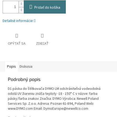
Pridať do košíka
Detailné informácie
OPÝTAŤ SA
ZDIEĽAŤ
Popis
Diskusia
Podrobný popis
D1 páska do štítkovača DYMO LM odstrániteľná vodeodolná
odolá UV žiareniu znáša teploty -18 - 150° C v názve: farba
pásky/farba znakov Značka: DYMO Výrobca: Newell Poland
Services Sp. Z.o.o. Adresa: Poznan 61-894, Poland Web:
www.DYMO.com Email: DymoEurope@newellco.com