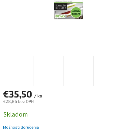
€35,50
/ ks
€28,86 bez DPH
Jednotková
Skladom
cena:
Možnosti doručenia