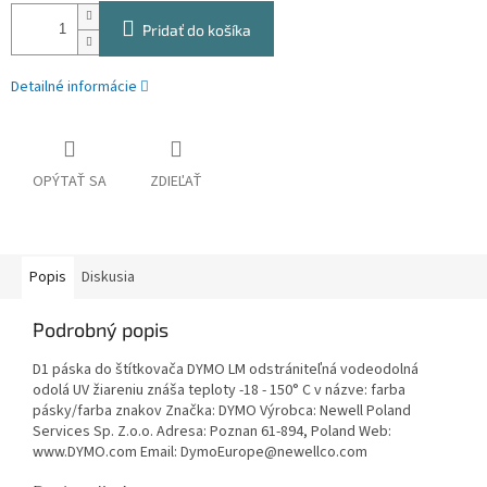
Pridať do košíka
Detailné informácie
OPÝTAŤ SA
ZDIEĽAŤ
Popis
Diskusia
Podrobný popis
D1 páska do štítkovača DYMO LM odstrániteľná vodeodolná
odolá UV žiareniu znáša teploty -18 - 150° C v názve: farba
pásky/farba znakov Značka: DYMO Výrobca: Newell Poland
Services Sp. Z.o.o. Adresa: Poznan 61-894, Poland Web:
www.DYMO.com Email: DymoEurope@newellco.com