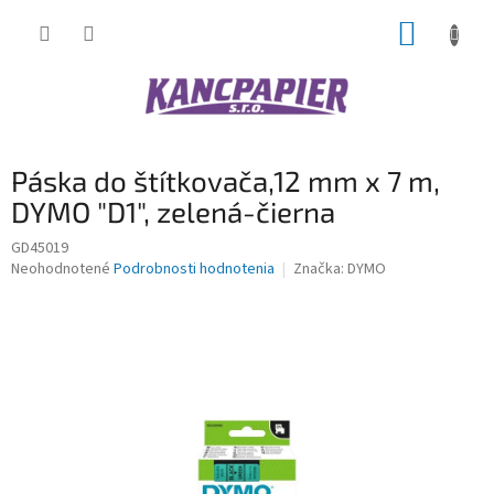
Prejsť
NÁKUP
na
obsah
KOŠÍK
Páska do štítkovača,12 mm x 7 m,
DYMO "D1", zelená-čierna
GD45019
Priemerné
Neohodnotené
Podrobnosti hodnotenia
Značka:
DYMO
hodnotenie
produktu
je
0,0
z
5
hviezdičiek.