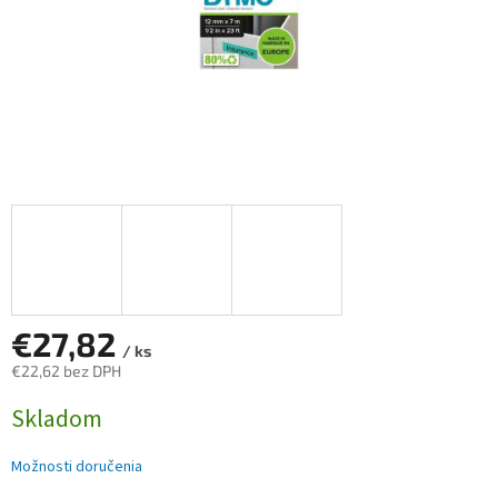
€27,82
/ ks
€22,62 bez DPH
Jednotková
Skladom
cena:
Možnosti doručenia