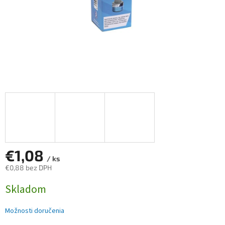
€1,08
/ ks
€0,88 bez DPH
Jednotková
Skladom
cena:
Možnosti doručenia