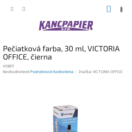
Prejsť
NÁKUP
na
obsah
KOŠÍK
Pečiatková farba, 30 ml, VICTORIA
OFFICE, čierna
VOBFF
Priemerné
Neohodnotené
Podrobnosti hodnotenia
Značka:
VICTORIA OFFICE
hodnotenie
produktu
je
0,0
z
5
hviezdičiek.