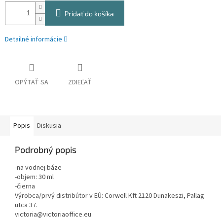
Pridať do košíka
Detailné informácie
OPÝTAŤ SA
ZDIEĽAŤ
Popis
Diskusia
Podrobný popis
-na vodnej báze
-objem: 30 ml
-čierna
Výrobca/prvý distribútor v EÚ: Corwell Kft 2120 Dunakeszi, Pallag
utca 37.
victoria@victoriaoffice.eu