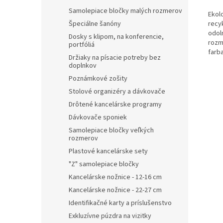
Samolepiace bločky malých rozmerov
Ekolo
recy
Špeciálne šanóny
odol
Dosky s klipom, na konferencie,
rozm
portfóliá
farb
Držiaky na písacie potreby bez
doplnkov
Poznámkové zošity
Stolové organizéry a dávkovače
Drôtené kancelárske programy
Dávkovače sponiek
Samolepiace bločky veľkých
rozmerov
Plastové kancelárske sety
"Z" samolepiace bločky
Kancelárske nožnice - 12-16 cm
Kancelárske nožnice - 22-27 cm
Identifikačné karty a príslušenstvo
Exkluzívne púzdra na vizitky