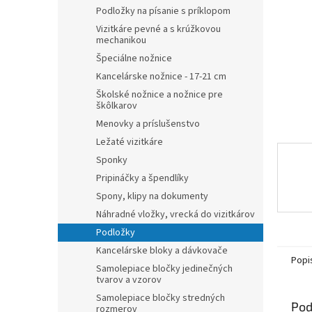
Podložky na písanie s príklopom
Vizitkáre pevné a s krúžkovou
mechanikou
Špeciálne nožnice
Kancelárske nožnice - 17-21 cm
Školské nožnice a nožnice pre
škôlkarov
Menovky a príslušenstvo
Ležaté vizitkáre
Sponky
Pripináčky a špendlíky
Spony, klipy na dokumenty
Náhradné vložky, vrecká do vizitkárov
Podložky
Kancelárske bloky a dávkovače
Popi
Samolepiace bločky jedinečných
tvarov a vzorov
Samolepiace bločky stredných
Pod
rozmerov