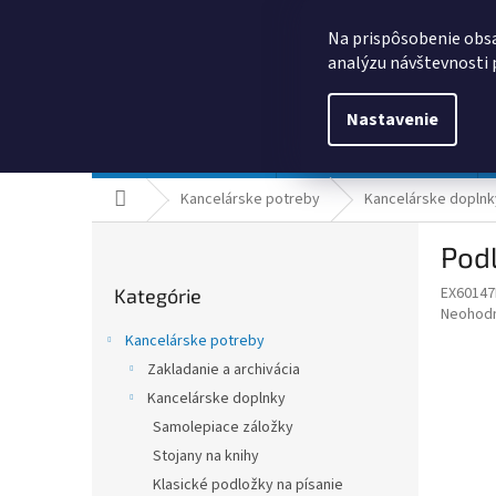
Prejsť
0385325635
obchod@kancpapier.sk
na
Na prispôsobenie obsa
obsah
analýzu návštevnosti 
Nastavenie
Kancelárske potreby
Technologické výrobky
Domov
Kancelárske potreby
Kancelárske doplnk
B
Pod
o
Preskočiť
č
EX60147
Kategórie
kategórie
n
Priemer
Neohod
ý
hodnote
Kancelárske potreby
p
produkt
Zakladanie a archivácia
je
a
0,0
Kancelárske doplnky
n
z
e
Samolepiace záložky
5
l
Stojany na knihy
hviezdič
Klasické podložky na písanie