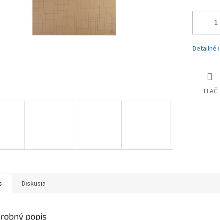
Detailné 
TLAČ
s
Diskusia
robný popis