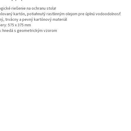
gické riešenie na ochranu stola!
klovaný kartón, potiahnutý rastlinným olejom pre úplnú vodoodolnosť
ný, trvácny a pevný kartónový materiál
ery: 575 x 375 mm
a: hnedá s geometrickým vzorom