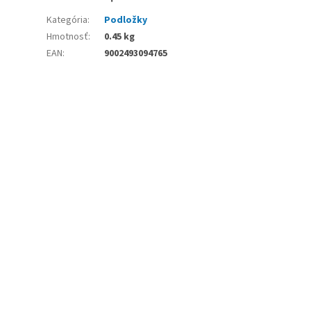
Kategória
:
Podložky
Hmotnosť
:
0.45 kg
EAN
:
9002493094765