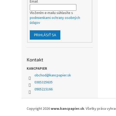
Email
Vložením e-mailu súhlasíte s
podmienkami ochrany osobných
údajov
PRIHLÁSIŤ SA
Kontakt
KANCPAPIER
obchod
@
kancpapier.sk
0385325635
0905215166
Z
á
Copyright 2026
www.kancpapier.sk
. Všetky práva vyhr
p