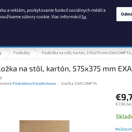
AKO NAKUPOVAŤ
OBCHODNÉ PODMIENKY
PODMIENKY OCHRANY
hu a reklám, poskytovanie funkcií sociálnych médií a
Odmi
používame súbory cookie. Viac informácií
tu
.
HĽADAŤ
Prevádzka a údržba
Nábytok
Centropen
DONAU
y
Podložky
Podložka na stôl, kartón, 575x375 mm EXACOMPTA,
ložka na stôl, kartón, 575x375 mm EX
D
né
notené
Podrobnosti hodnotenia
Značka:
EXACOMPTA
nie
€9,
u
€7,96 be
Jednotk
Skla
cena:
iek.
Možnosti