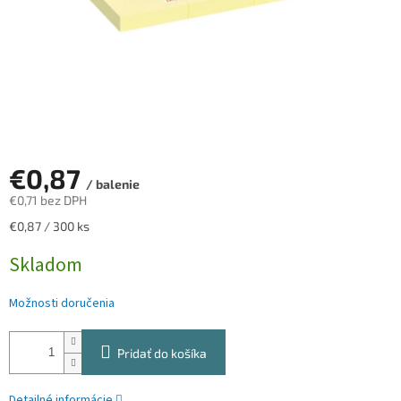
€0,87
/ balenie
€0,71 bez DPH
Jednotková
€0,87 / 300 ks
cena:
Skladom
Možnosti doručenia
Pridať do košíka
Detailné informácie