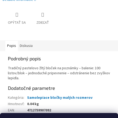
OPÝTAŤ SA
ZDIEĽAŤ
Popis
Diskusia
Podrobný popis
Tradičný pastelovo žltý bloček na poznámky – balenie: 100
listov/blok – jednoduché pripevnenie – odstránenie bez zvyškov
lepidla.
Dodatočné parametre
Kategória
:
Samolepiace bločky malých rozmerov
Hmotnosť
:
0.04 kg
EAN
:
4712759907092
Balenie
: