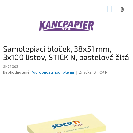
Prejsť
NÁKUP
na
obsah
KOŠÍK
Samolepiaci bloček, 38x51 mm,
3x100 listov, STICK N, pastelová žltá
SN21003
Priemerné
Neohodnotené
Podrobnosti hodnotenia
Značka:
STICK N
hodnotenie
produktu
je
0,0
z
5
hviezdičiek.