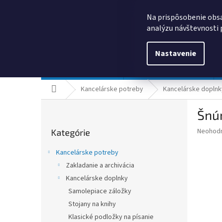
Prejsť
0385325635
obchod@kancpapier.sk
na
Na prispôsobenie obsa
obsah
analýzu návštevnosti 
Nastavenie
Kancelárske potreby
Technologické výrobky
Domov
Kancelárske potreby
Kancelárske doplnk
B
Šnúr
o
Preskočiť
č
Priemer
Neohod
Kategórie
kategórie
n
hodnote
ý
produkt
Kancelárske potreby
p
je
Zakladanie a archivácia
0,0
a
z
Kancelárske doplnky
n
5
e
Samolepiace záložky
hviezdič
l
Stojany na knihy
Klasické podložky na písanie