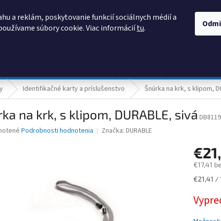
AKO NAKUPOVAŤ
OBCHODNÉ PODMIENKY
PODMIENKY OCHRANY
hu a reklám, poskytovanie funkcií sociálnych médií a
Odmi
používame súbory cookie. Viac informácií
tu
.
HĽADAŤ
Prevádzka a údržba
Nábytok
Centropen
DONAU
y
Identifikačné karty a príslušenstvo
Šnúrka na krk, s klipom, 
ka na krk, s klipom, DURABLE, sivá
DB8119
né
notené
Podrobnosti hodnotenia
Značka:
DURABLE
nie
€21
u
€17,41 b
Jednotk
€21,41 / 
cena:
iek.
Vypre