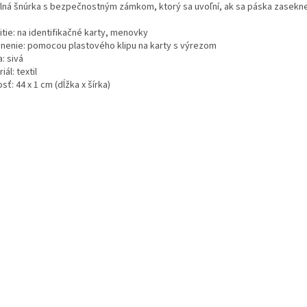
ilná šnúrka s bezpečnostným zámkom, ktorý sa uvoľní, ak sa páska zasekne
tie: na identifikačné karty, menovky
nenie: pomocou plastového klipu na karty s výrezom
: sivá
iál: textil
sť: 44 x 1 cm (dĺžka x šírka)