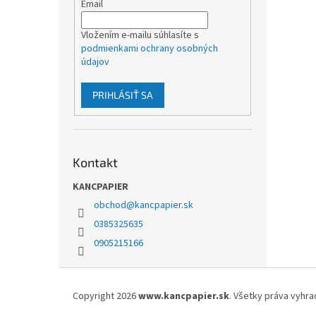
Email
Vložením e-mailu súhlasíte s
podmienkami ochrany osobných
údajov
PRIHLÁSIŤ SA
Kontakt
KANCPAPIER
obchod
@
kancpapier.sk
0385325635
0905215166
Z
á
Copyright 2026
www.kancpapier.sk
. Všetky práva vyhr
p