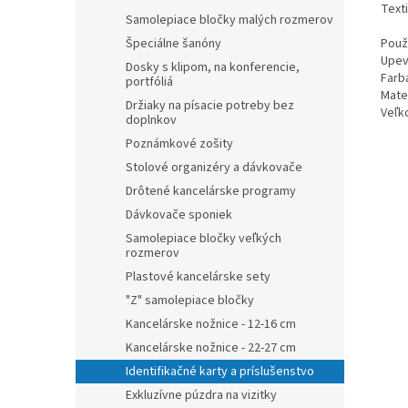
Text
Samolepiace bločky malých rozmerov
Použi
Špeciálne šanóny
Upev
Dosky s klipom, na konferencie,
Farba
portfóliá
Mater
Držiaky na písacie potreby bez
Veľko
doplnkov
Poznámkové zošity
Stolové organizéry a dávkovače
Drôtené kancelárske programy
Dávkovače sponiek
Samolepiace bločky veľkých
rozmerov
Plastové kancelárske sety
"Z" samolepiace bločky
Kancelárske nožnice - 12-16 cm
Kancelárske nožnice - 22-27 cm
Identifikačné karty a príslušenstvo
Exkluzívne púzdra na vizitky