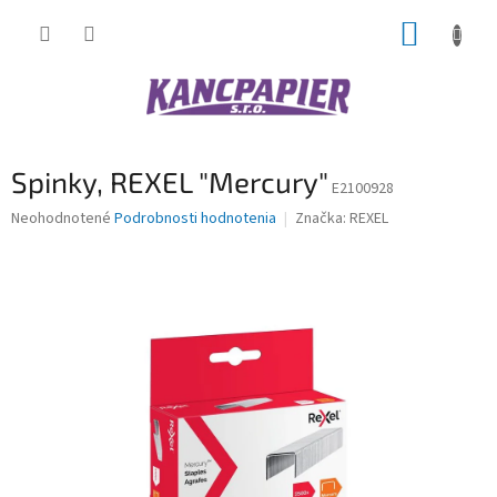
Prejsť
NÁKUP
na
obsah
KOŠÍK
Spinky, REXEL "Mercury"
E2100928
Priemerné
Neohodnotené
Podrobnosti hodnotenia
Značka:
REXEL
hodnotenie
produktu
je
0,0
z
5
hviezdičiek.