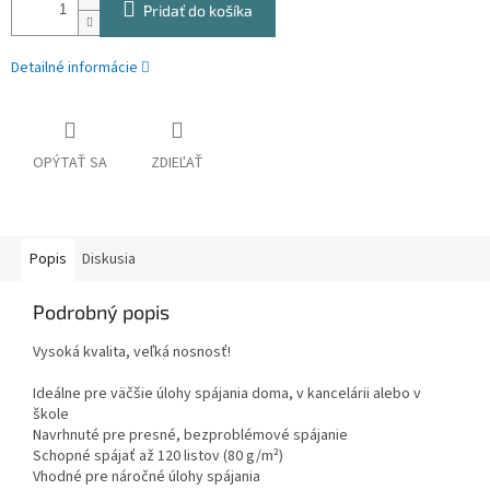
Pridať do košíka
Detailné informácie
OPÝTAŤ SA
ZDIEĽAŤ
Popis
Diskusia
Podrobný popis
Vysoká kvalita, veľká nosnosť!
Ideálne pre väčšie úlohy spájania doma, v kancelárii alebo v
škole
Navrhnuté pre presné, bezproblémové spájanie
Schopné spájať až 120 listov (80 g/m²)
Vhodné pre náročné úlohy spájania