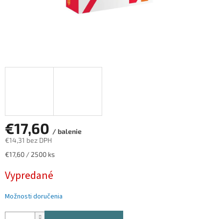
€17,60
/ balenie
€14,31 bez DPH
Jednotková
€17,60 / 2500 ks
cena:
Vypredané
Možnosti doručenia