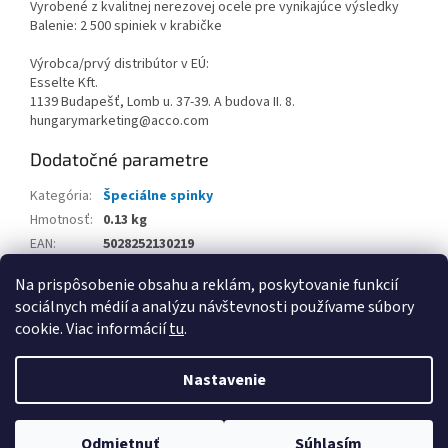
Vyrobené z kvalitnej nerezovej ocele pre vynikajúce výsledky
Balenie: 2 500 spiniek v krabičke
Výrobca/prvý distribútor v EÚ:
Esselte Kft.
1139 Budapešť, Lomb u. 37-39. A budova II. 8.
hungarymarketing@acco.com
Dodatočné parametre
Kategória
:
Špeciálne spinky
Hmotnosť
:
0.13 kg
EAN
:
5028252130219
Balenie
:
Na prispôsobenie obsahu a reklám, poskytovanie funkcií
sociálnych médií a analýzu návštevnosti používame súbory
Z
cookie. Viac informácií
tu
.
á
Vytvoril Shoptet
p
Nastavenie
ä
t
Copyright 2026
www.kancpapier.sk
. Všetky práva vyhradené.
i
Odmietnuť
Súhlasím
Upraviť nastavenie cookies