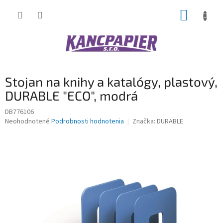
Prejsť
NÁKUP
na
obsah
KOŠÍK
Stojan na knihy a katalógy, plastový,
DURABLE "ECO", modrá
DB776106
Priemerné
Neohodnotené
Podrobnosti hodnotenia
Značka:
DURABLE
hodnotenie
produktu
je
0,0
z
5
hviezdičiek.