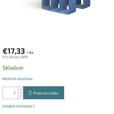
€17,33
/ ks
€14,09 bez DPH
Jednotková
Skladom
cena:
Možnosti doručenia
Pridať do košíka
Detailné informácie