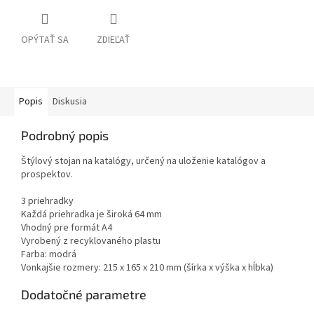
OPÝTAŤ SA
ZDIEĽAŤ
Popis
Diskusia
Podrobný popis
Štýlový stojan na katalógy, určený na uloženie katalógov a
prospektov.
3 priehradky
Každá priehradka je široká 64 mm
Vhodný pre formát A4
Vyrobený z recyklovaného plastu
Farba: modrá
Vonkajšie rozmery: 215 x 165 x 210 mm (šírka x výška x hĺbka)
Dodatočné parametre