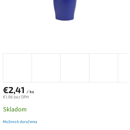
€2,41
/ ks
€1,96 bez DPH
Jednotková
Skladom
cena:
Možnosti doručenia