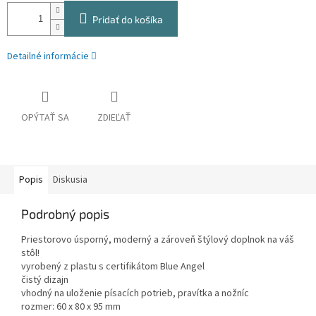
Pridať do košíka
Detailné informácie
OPÝTAŤ SA
ZDIEĽAŤ
Popis
Diskusia
Podrobný popis
Priestorovo úsporný, moderný a zároveň štýlový doplnok na váš
stôl!
vyrobený z plastu s certifikátom Blue Angel
čistý dizajn
vhodný na uloženie písacích potrieb, pravítka a nožníc
rozmer: 60 x 80 x 95 mm