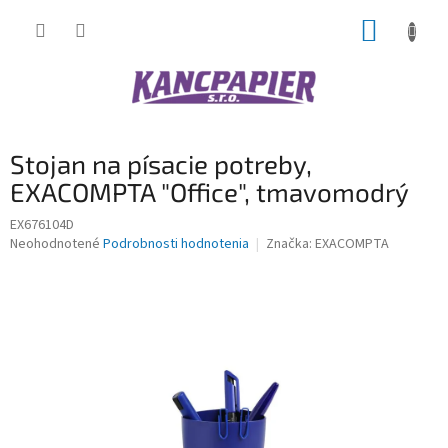
Prejsť
NÁKUP
na
obsah
KOŠÍK
Stojan na písacie potreby,
EXACOMPTA "Office", tmavomodrý
EX676104D
Priemerné
Neohodnotené
Podrobnosti hodnotenia
Značka:
EXACOMPTA
hodnotenie
produktu
je
0,0
z
5
hviezdičiek.