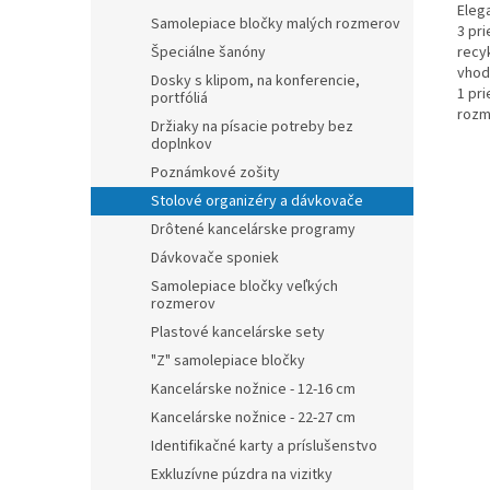
Eleg
Samolepiace bločky malých rozmerov
3 pr
recy
Špeciálne šanóny
vhod
Dosky s klipom, na konferencie,
1 pr
portfóliá
rozme
Držiaky na písacie potreby bez
doplnkov
Poznámkové zošity
Stolové organizéry a dávkovače
Drôtené kancelárske programy
Dávkovače sponiek
Samolepiace bločky veľkých
rozmerov
Plastové kancelárske sety
"Z" samolepiace bločky
Kancelárske nožnice - 12-16 cm
Kancelárske nožnice - 22-27 cm
Identifikačné karty a príslušenstvo
Exkluzívne púzdra na vizitky