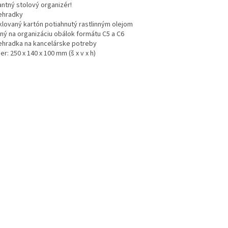
antný stolový organizér!
iehradky
klovaný kartón potiahnutý rastlinným olejom
ný na organizáciu obálok formátu C5 a C6
iehradka na kancelárske potreby
r: 250 x 140 x 100 mm (š x v x h)