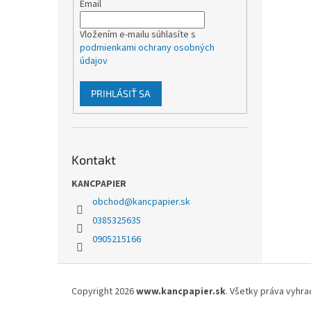
Email
Vložením e-mailu súhlasíte s
podmienkami ochrany osobných
údajov
PRIHLÁSIŤ SA
Kontakt
KANCPAPIER
obchod
@
kancpapier.sk
0385325635
0905215166
Z
á
Copyright 2026
www.kancpapier.sk
. Všetky práva vyhr
p