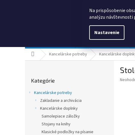
Prejsť
0385325635
obchod@kancpapier.sk
na
Na prispôsobenie obsa
obsah
analýzu návštevnosti 
Nastavenie
Kancelárske potreby
Technologické výrobky
Domov
Kancelárske potreby
Kancelárske doplnk
B
Sto
o
Preskočiť
č
Priemer
Neohod
Kategórie
kategórie
n
hodnote
ý
produkt
Kancelárske potreby
p
je
Zakladanie a archivácia
0,0
a
z
Kancelárske doplnky
n
5
e
Samolepiace záložky
hviezdič
l
Stojany na knihy
Klasické podložky na písanie