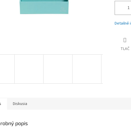
Detailné 
TLAČ
s
Diskusia
robný popis