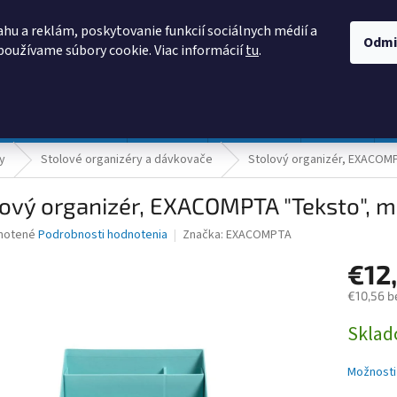
AKO NAKUPOVAŤ
OBCHODNÉ PODMIENKY
PODMIENKY OCHRANY
hu a reklám, poskytovanie funkcií sociálnych médií a
Odmi
používame súbory cookie. Viac informácií
tu
.
HĽADAŤ
Prevádzka a údržba
Nábytok
Centropen
DONAU
y
Stolové organizéry a dávkovače
Stolový organizér, EXACOM
lový organizér, EXACOMPTA "Teksto", 
né
notené
Podrobnosti hodnotenia
Značka:
EXACOMPTA
nie
€12
u
€10,56 b
Jednotk
Skla
cena:
iek.
Možnosti