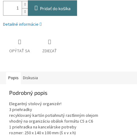
Pridať do košíka
Detailné informácie
OPÝTAŤ SA
ZDIEĽAŤ
Popis
Diskusia
Podrobný popis
Elegantný stolový organizér!
3 priehradky
recyklovaný kartón potiahnutý rastlinným olejom
vhodný na organizáciu obálok formátu C5 a C6
1 priehradka na kancelárske potreby
rozmer: 250 x 140 x 100 mm (š x v x h)