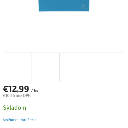
€12,99
/ ks
€10,56 bez DPH
Jednotková
Skladom
cena:
Možnosti doručenia