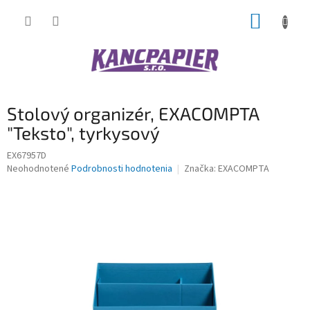
Prejsť
NÁKUP
na
obsah
KOŠÍK
Stolový organizér, EXACOMPTA
"Teksto", tyrkysový
EX67957D
Priemerné
Neohodnotené
Podrobnosti hodnotenia
Značka:
EXACOMPTA
hodnotenie
produktu
je
0,0
z
5
hviezdičiek.