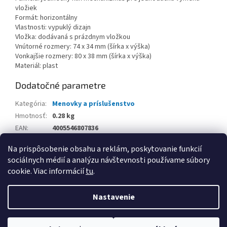
vložiek
Formát: horizontálny
Vlastnosti: vypuklý dizajn
Vložka: dodávaná s prázdnym vložkou
Vnútorné rozmery: 74 x 34 mm (šírka x výška)
Vonkajšie rozmery: 80 x 38 mm (šírka x výška)
Materiál: plast
Dodatočné parametre
Kategória
:
Menovky a príslušenstvo
Hmotnosť
:
0.28 kg
EAN
:
4005546807836
Balenie
:
Na prispôsobenie obsahu a reklám, poskytovanie funkcií
sociálnych médií a analýzu návštevnosti používame súbory
Z
cookie. Viac informácií
tu
.
á
Vytvoril Shoptet
p
Nastavenie
ä
t
Copyright 2026
www.kancpapier.sk
. Všetky práva vyhradené.
i