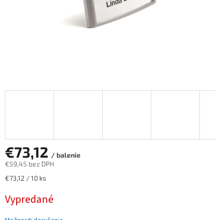
€73,12
/ balenie
€59,45 bez DPH
Jednotková
€73,12 / 10 ks
cena:
Vypredané