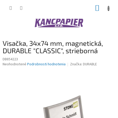
Prejsť
NÁKUP
na
obsah
KOŠÍK
Visačka, 34x74 mm, magnetická,
DURABLE "CLASSIC", strieborná
DB854223
Priemerné
Neohodnotené
Podrobnosti hodnotenia
Značka:
DURABLE
hodnotenie
produktu
je
0,0
z
5
hviezdičiek.