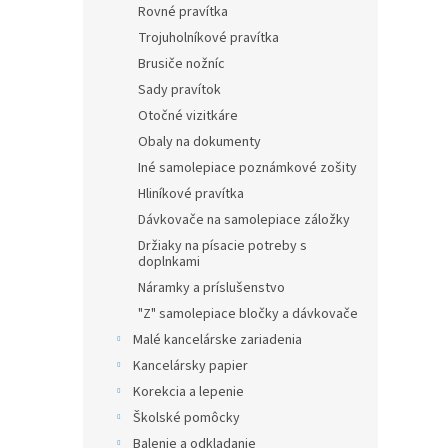
Rovné pravítka
Trojuholníkové pravítka
Brusiče nožníc
Sady pravítok
Otočné vizitkáre
Obaly na dokumenty
Iné samolepiace poznámkové zošity
Hliníkové pravítka
Dávkovače na samolepiace záložky
Držiaky na písacie potreby s
doplnkami
Náramky a príslušenstvo
"Z" samolepiace bločky a dávkovače
Malé kancelárske zariadenia
Kancelársky papier
Korekcia a lepenie
Školské pomôcky
Balenie a odkladanie