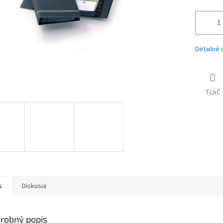
Detailné 
TLAČ
s
Diskusia
robný popis