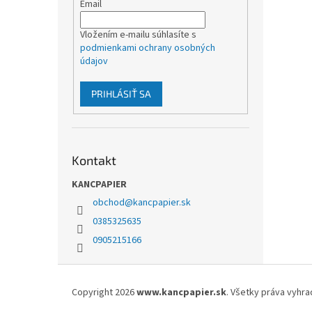
Email
Vložením e-mailu súhlasíte s
podmienkami ochrany osobných
údajov
PRIHLÁSIŤ SA
Kontakt
KANCPAPIER
obchod
@
kancpapier.sk
0385325635
0905215166
Z
á
Copyright 2026
www.kancpapier.sk
. Všetky práva vyhr
p