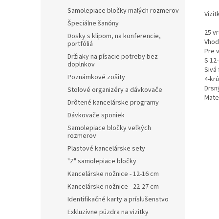
Samolepiace bločky malých rozmerov
Vizi
Špeciálne šanóny
25 v
Dosky s klipom, na konferencie,
Vhodn
portfóliá
Pre 
Držiaky na písacie potreby bez
S 12
doplnkov
Sivá 
Poznámkové zošity
4-kr
Drsn
Stolové organizéry a dávkovače
Mater
Drôtené kancelárske programy
Dávkovače sponiek
Samolepiace bločky veľkých
rozmerov
Plastové kancelárske sety
"Z" samolepiace bločky
Kancelárske nožnice - 12-16 cm
Kancelárske nožnice - 22-27 cm
Identifikačné karty a príslušenstvo
Exkluzívne púzdra na vizitky