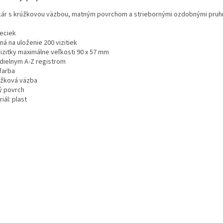
tkár s krúžkovou väzbou, matným povrchom a striebornými ozdobnými pruh
reciek
á na uloženie 200 vizitiek
vizitky maximálne veľkosti 90 x 57 mm
-dielnym A-Z registrom
farba
úžková väzba
ý povrch
iál: plast