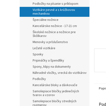
Podložky na písanie s príklopom
Vizitkáre pevné a s krúžkovou
mechanikou
Špeciálne nožnice
Kancelárske nožnice - 17-21 cm
Školské nožnice a nožnice pre
škôlkarov
Menovky a príslušenstvo
Ležaté vizitkáre
Sponky
Pripináčky a špendlíky
Spony, klipy na dokumenty
Náhradné vložky, vrecká do vizitkárov
Podložky
Kancelárske bloky a dávkovače
Popi
Samolepiace bločky jedinečných
tvarov a vzorov
Samolepiace bločky stredných
Pod
rozmerov