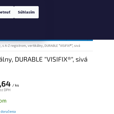
 OSOBNÝCH ÚDAJOV
Prihlásenie
etnuť
Súhlasím
NÁKUPNÝ
Prázdny košík
KOŠÍK
TOPGAL
Gastro a obalový materiál
Tlačivá
Obchodné po
v, s A-Z registrom, vertikálny, DURABLE "VISIFIX®", sivá
kálny, DURABLE "VISIFIX®", sivá
,64
/ ks
ez DPH
ová
dom
 doručenia