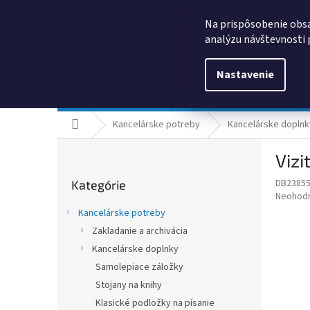
Prejsť
0385325635
obchod@kancpapier.sk
na
Na prispôsobenie obsa
obsah
analýzu návštevnosti 
Nastavenie
Kancelárske potreby
Technologické výrobky
Domov
Kancelárske potreby
Kancelárske doplnk
B
Vizi
o
Preskočiť
č
DB2385
Kategórie
kategórie
n
Priemer
Neohod
ý
hodnote
Kancelárske potreby
p
produkt
Zakladanie a archivácia
je
a
0,0
Kancelárske doplnky
n
z
e
Samolepiace záložky
5
l
Stojany na knihy
hviezdič
Klasické podložky na písanie