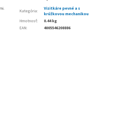
mi.
Vizitkáre pevné a s
Kategória
:
krúžkovou mechanikou
Hmotnosť
:
0.44 kg
EAN
:
4005546208886