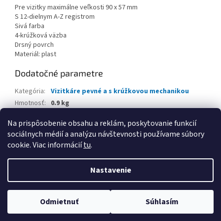
Pre vizitky maximálne veľkosti 90 x 57 mm
S 12-dielnym A-Z registrom
Sivá farba
4-krúžková väzba
Drsný povrch
Materiál: plast
Dodatočné parametre
Kategória
:
Vizitkáre pevné a s krúžkovou mechanikou
Hmotnosť
:
0.9 kg
EAN
:
4005546208893
Na prispôsobenie obsahu a reklám, poskytovanie funkcií
sociálnych médií a analýzu návštevnosti používame súbory
Z
cookie. Viac informácií
tu
.
á
Vytvoril Shoptet
p
Nastavenie
ä
t
Copyright 2026
www.kancpapier.sk
. Všetky práva vyhradené.
i
Odmietnuť
Súhlasím
Upraviť nastavenie cookies
e