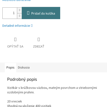
Možnosti doručenia
Pridať do košíka
Detailné informácie
OPÝTAŤ SA
ZDIEĽAŤ
Popis
Diskusia
Podrobný popis
Vizitkár s krúžkovou väzbou, matným povrchom a striebornými
ozdobnými pruhmi.
20 vreciek
Vhodná na uloženie 400 vizitiek