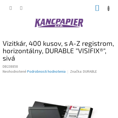
Prejsť
NÁKUP
na
obsah
KOŠÍK
Vizitkár, 400 kusov, s A-Z registrom,
horizontálny, DURABLE "VISIFIX®",
sivá
DB238858
Priemerné
Neohodnotené
Podrobnosti hodnotenia
Značka:
DURABLE
hodnotenie
produktu
je
0,0
z
5
hviezdičiek.