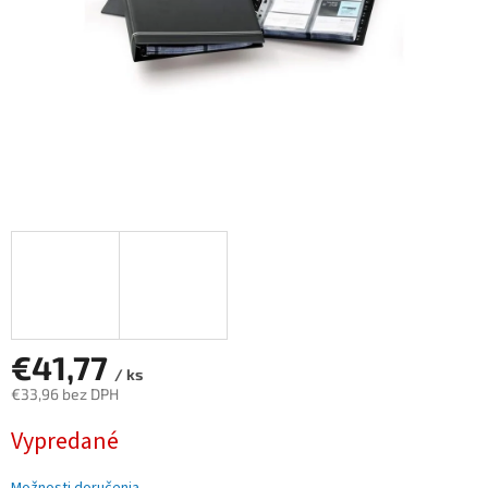
€41,77
/ ks
€33,96 bez DPH
Jednotková
Vypredané
cena: