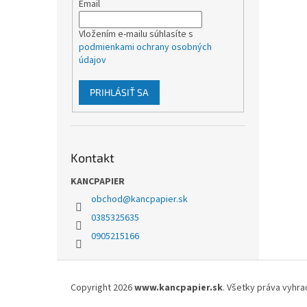
Email
Vložením e-mailu súhlasíte s
podmienkami ochrany osobných
údajov
PRIHLÁSIŤ SA
Kontakt
KANCPAPIER
obchod
@
kancpapier.sk
0385325635
0905215166
Z
á
Copyright 2026
www.kancpapier.sk
. Všetky práva vyhr
p