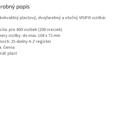
robný popis
okvalitný plastový, dvojfarebný a otočný VISIFIX vizitkár.
ita: pre 400 vizitiek (200 vreciek)
ery vizitky: do max. 104 x 72 mm
nosti: 25-dielny A-Z register
: čierna
iál: plast