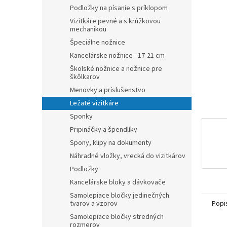
Podložky na písanie s príklopom
Vizitkáre pevné a s krúžkovou
mechanikou
Špeciálne nožnice
Kancelárske nožnice - 17-21 cm
Školské nožnice a nožnice pre
škôlkarov
Menovky a príslušenstvo
Ležaté vizitkáre
Sponky
Pripináčky a špendlíky
Spony, klipy na dokumenty
Náhradné vložky, vrecká do vizitkárov
Podložky
Kancelárske bloky a dávkovače
Samolepiace bločky jedinečných
Popi
tvarov a vzorov
Samolepiace bločky stredných
rozmerov