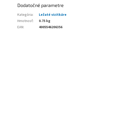
Dodatočné parametre
Kategória
:
Ležaté vizitkáre
Hmotnosť
:
0.75 kg
EAN
:
4005546206356