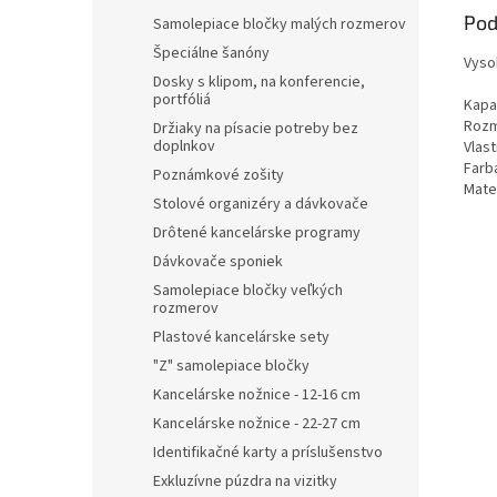
Pod
Samolepiace bločky malých rozmerov
Špeciálne šanóny
Vysok
Dosky s klipom, na konferencie,
portfóliá
Kapac
Rozm
Držiaky na písacie potreby bez
doplnkov
Vlast
Farba
Poznámkové zošity
Mater
Stolové organizéry a dávkovače
Drôtené kancelárske programy
Dávkovače sponiek
Samolepiace bločky veľkých
rozmerov
Plastové kancelárske sety
"Z" samolepiace bločky
Kancelárske nožnice - 12-16 cm
Kancelárske nožnice - 22-27 cm
Identifikačné karty a príslušenstvo
Exkluzívne púzdra na vizitky