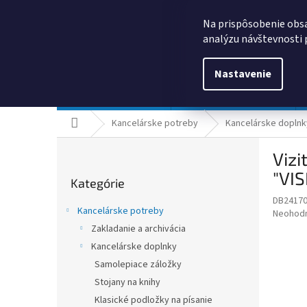
Prejsť
0385325635
obchod@kancpapier.sk
na
Na prispôsobenie obsa
obsah
analýzu návštevnosti 
Nastavenie
Kancelárske potreby
Technologické výrobky
Domov
Kancelárske potreby
Kancelárske doplnk
B
Vizi
o
Preskočiť
č
"VIS
Kategórie
kategórie
n
DB2417
ý
Kancelárske potreby
Priemer
Neohod
p
hodnote
Zakladanie a archivácia
a
produkt
Kancelárske doplnky
n
je
e
Samolepiace záložky
0,0
z
l
Stojany na knihy
5
Klasické podložky na písanie
hviezdič