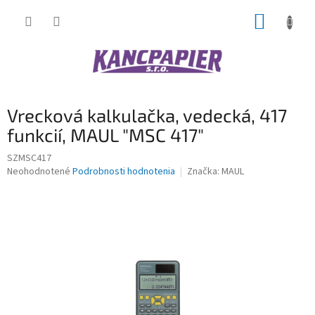
Prejsť
NÁKUP
na
obsah
KOŠÍK
Vrecková kalkulačka, vedecká, 417
funkcií, MAUL "MSC 417"
SZMSC417
Priemerné
Neohodnotené
Podrobnosti hodnotenia
Značka:
MAUL
hodnotenie
produktu
je
0,0
z
5
hviezdičiek.