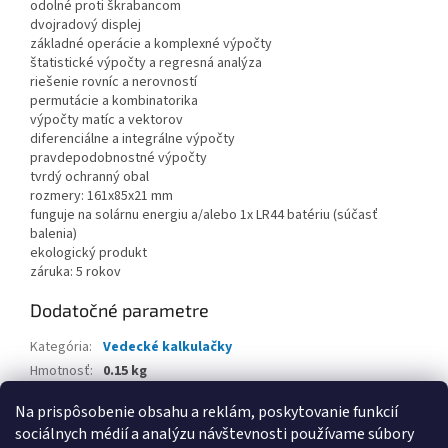
odolné proti škrabancom
dvojradový displej
základné operácie a komplexné výpočty
štatistické výpočty a regresná analýza
riešenie rovníc a nerovností
permutácie a kombinatorika
výpočty matíc a vektorov
diferenciálne a integrálne výpočty
pravdepodobnostné výpočty
tvrdý ochranný obal
rozmery: 161x85x21 mm
funguje na solárnu energiu a/alebo 1x LR44 batériu (súčasť
balenia)
ekologický produkt
záruka: 5 rokov
Dodatočné parametre
Kategória
:
Vedecké kalkulačky
Hmotnosť
:
0.15 kg
EAN
:
4002390094719
Na prispôsobenie obsahu a reklám, poskytovanie funkcií
sociálnych médií a analýzu návštevnosti používame súbory