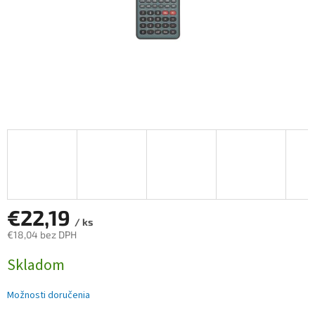
€22,19
/ ks
€18,04 bez DPH
Jednotková
Skladom
cena:
Možnosti doručenia