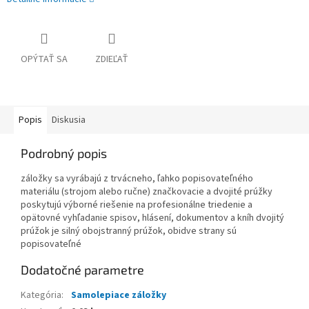
OPÝTAŤ SA
ZDIEĽAŤ
Popis
Diskusia
Podrobný popis
záložky sa vyrábajú z trvácneho, ľahko popisovateľného
materiálu (strojom alebo ručne) značkovacie a dvojité prúžky
poskytujú výborné riešenie na profesionálne triedenie a
opätovné vyhľadanie spisov, hlásení, dokumentov a kníh dvojitý
prúžok je silný obojstranný prúžok, obidve strany sú
popisovateľné
Dodatočné parametre
Kategória
:
Samolepiace záložky