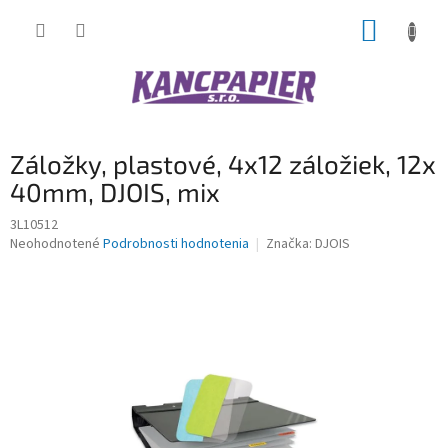
Prejsť
NÁKUP
na
obsah
KOŠÍK
Záložky, plastové, 4x12 záložiek, 12x
40mm, DJOIS, mix
3L10512
Priemerné
Neohodnotené
Podrobnosti hodnotenia
Značka:
DJOIS
hodnotenie
produktu
je
0,0
z
5
hviezdičiek.