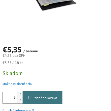
€5,35
/ balenie
€4,35 bez DPH
Jednotková
€5,35 / 48 ks
cena:
Skladom
Možnosti doručenia
Pridať do košíka
Detailné informácie