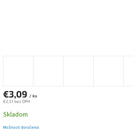
€3,09
/ ks
€2,51 bez DPH
Jednotková
Skladom
cena:
Možnosti doručenia