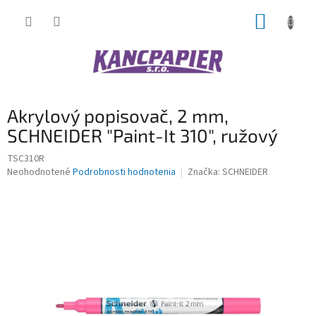
Prejsť
NÁKUP
na
obsah
KOŠÍK
Akrylový popisovač, 2 mm,
SCHNEIDER "Paint-It 310", ružový
TSC310R
Priemerné
Neohodnotené
Podrobnosti hodnotenia
Značka:
SCHNEIDER
hodnotenie
produktu
je
0,0
z
5
hviezdičiek.