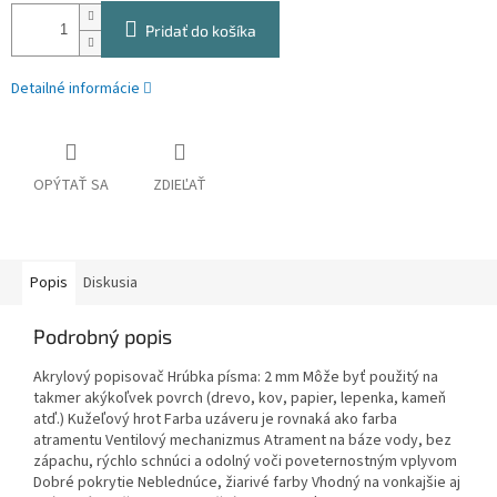
Pridať do košíka
Detailné informácie
OPÝTAŤ SA
ZDIEĽAŤ
Popis
Diskusia
Podrobný popis
Akrylový popisovač Hrúbka písma: 2 mm Môže byť použitý na
takmer akýkoľvek povrch (drevo, kov, papier, lepenka, kameň
atď.) Kužeľový hrot Farba uzáveru je rovnaká ako farba
atramentu Ventilový mechanizmus Atrament na báze vody, bez
zápachu, rýchlo schnúci a odolný voči poveternostným vplyvom
Dobré pokrytie Neblednúce, žiarivé farby Vhodný na vonkajšie aj