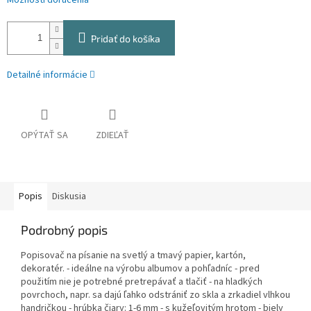
Možnosti doručenia
Pridať do košíka
Detailné informácie
OPÝTAŤ SA
ZDIEĽAŤ
Popis
Diskusia
Podrobný popis
Popisovač na písanie na svetlý a tmavý papier, kartón,
dekoratér. - ideálne na výrobu albumov a pohľadníc - pred
použitím nie je potrebné pretrepávať a tlačiť - na hladkých
povrchoch, napr. sa dajú ľahko odstrániť zo skla a zrkadiel vlhkou
handričkou - hrúbka čiary: 1-6 mm - s kužeľovitým hrotom - biely