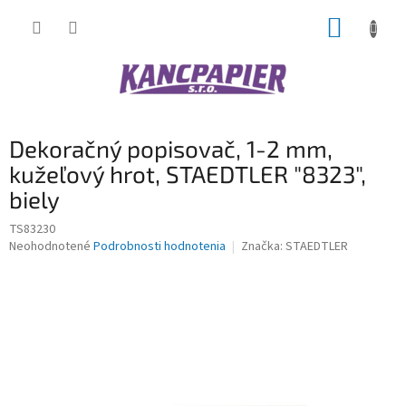
Prejsť
NÁKUP
na
obsah
KOŠÍK
Dekoračný popisovač, 1-2 mm,
kužeľový hrot, STAEDTLER "8323",
biely
TS83230
Priemerné
Neohodnotené
Podrobnosti hodnotenia
Značka:
STAEDTLER
hodnotenie
produktu
je
0,0
z
5
hviezdičiek.