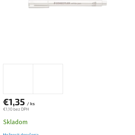
€1,35
/ ks
€1,10 bez DPH
Jednotková
Skladom
cena: