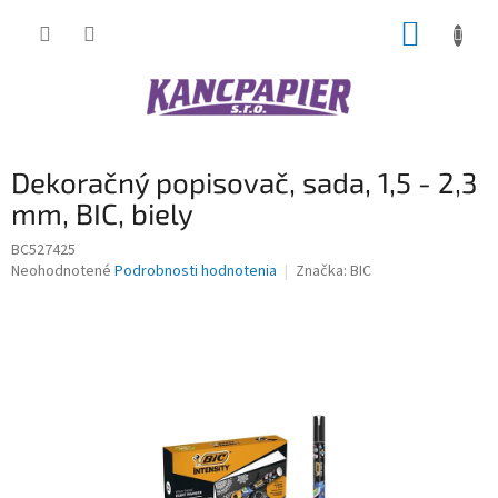
Prejsť
NÁKUP
na
obsah
KOŠÍK
Dekoračný popisovač, sada, 1,5 - 2,3
mm, BIC, biely
BC527425
Priemerné
Neohodnotené
Podrobnosti hodnotenia
Značka:
BIC
hodnotenie
produktu
je
0,0
z
5
hviezdičiek.