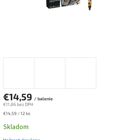
€14,59
/ balenie
€11,86 bez DPH
Jednotková
€14,59 / 12 ks
cena:
Skladom