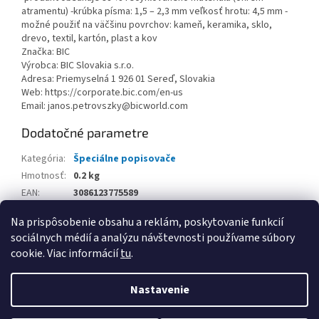
atramentu) -krúbka písma: 1,5 – 2,3 mm veľkosť hrotu: 4,5 mm -
možné použiť na väčšinu povrchov: kameň, keramika, sklo,
drevo, textil, kartón, plast a kov
Značka: BIC
Výrobca: BIC Slovakia s.r.o.
Adresa: Priemyselná 1 926 01 Sereď, Slovakia
Web: https://corporate.bic.com/en-us
Email: janos.petrovszky@bicworld.com
Dodatočné parametre
Kategória
:
Špeciálne popisovače
Hmotnosť
:
0.2 kg
EAN
:
3086123775589
Balenie
:
Na prispôsobenie obsahu a reklám, poskytovanie funkcií
sociálnych médií a analýzu návštevnosti používame súbory
Z
cookie. Viac informácií
tu
.
á
Vytvoril Shoptet
p
Nastavenie
ä
t