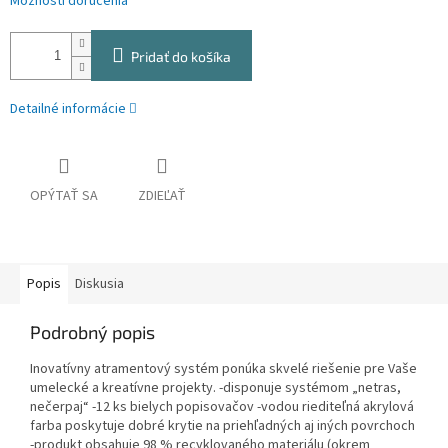
Možnosti doručenia
Pridať do košíka
Detailné informácie
OPÝTAŤ SA
ZDIEĽAŤ
Popis
Diskusia
Podrobný popis
Inovatívny atramentový systém ponúka skvelé riešenie pre Vaše
umelecké a kreatívne projekty. -disponuje systémom „netras,
nečerpaj“ -12 ks bielych popisovačov -vodou riediteľná akrylová
farba poskytuje dobré krytie na priehľadných aj iných povrchoch
-produkt obsahuje 98 % recyklovaného materiálu (okrem