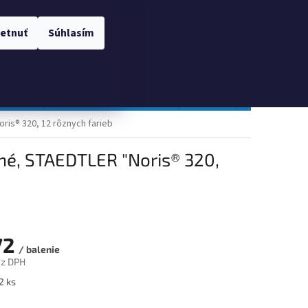
 OSOBNÝCH ÚDAJOV
Prihlásenie
etnuť
Súhlasím
NÁKUPNÝ
Prázdny košík
KOŠÍK
TOPGAL
Gastro a obalový materiál
Tlačivá
Obchodné po
ris® 320, 12 rôznych farieb
ľné, STAEDTLER "Noris® 320,
72
/ balenie
ez DPH
ová
2 ks