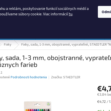
AKO NAKUPOVAŤ
OBCHODNÉ PODMIENKY
PODMIENKY OCHRANY
hu a reklám, poskytovanie funkcií sociálnych médií a
Odmi
používame súbory cookie. Viac informácií
tu
.
HĽADAŤ
Prevádzka a údržba
Nábytok
Centropen
DONAU
Fixky
Fixky, sada, 1-3 mm, obojstranné, vyprateľné, STAEDTLER "No
y, sada, 1-3 mm, obojstranné, vyprate
ôznych farieb
12
né
notené
Podrobnosti hodnotenia
Značka:
STAEDTLER
nie
€4,
u
€3,84 b
Jednotk
€4,72 / 1
cena:
iek.