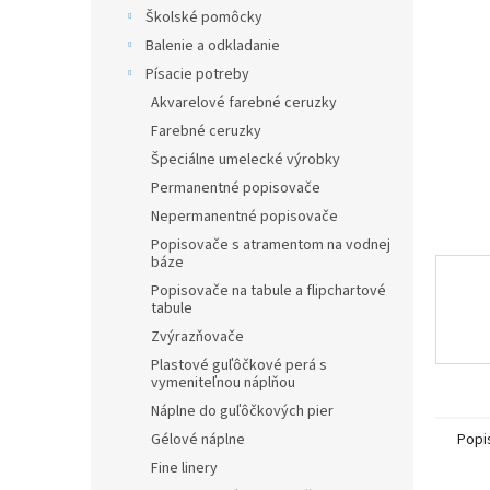
Školské pomôcky
Balenie a odkladanie
Písacie potreby
Akvarelové farebné ceruzky
Farebné ceruzky
Špeciálne umelecké výrobky
Permanentné popisovače
Nepermanentné popisovače
Popisovače s atramentom na vodnej
báze
Popisovače na tabule a flipchartové
tabule
Zvýrazňovače
Plastové guľôčkové perá s
vymeniteľnou náplňou
Náplne do guľôčkových pier
Popi
Gélové náplne
Fine linery