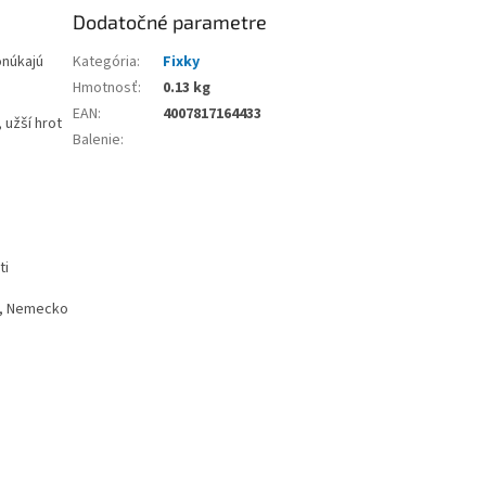
Dodatočné parametre
onúkajú
Kategória
:
Fixky
Hmotnosť
:
0.13 kg
EAN
:
4007817164433
 užší hrot
Balenie
:
ti
g, Nemecko