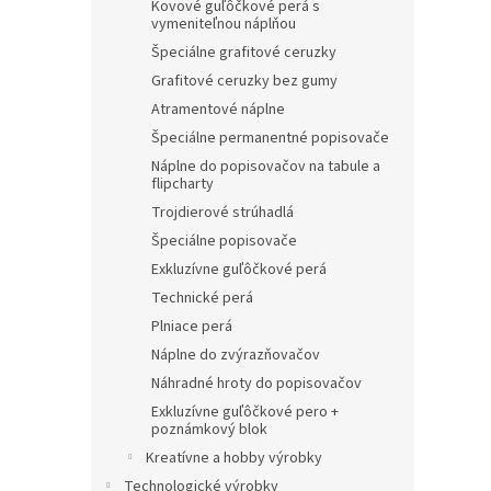
Kovové guľôčkové perá s
vymeniteľnou náplňou
Špeciálne grafitové ceruzky
Grafitové ceruzky bez gumy
Atramentové náplne
Špeciálne permanentné popisovače
Náplne do popisovačov na tabule a
flipcharty
Trojdierové strúhadlá
Špeciálne popisovače
Exkluzívne guľôčkové perá
Technické perá
Plniace perá
Náplne do zvýrazňovačov
Náhradné hroty do popisovačov
Exkluzívne guľôčkové pero +
poznámkový blok
Kreatívne a hobby výrobky
Technologické výrobky