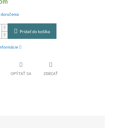
dom
 doručenia
Pridať do košíka
informácie
OPÝTAŤ SA
ZDIEĽAŤ