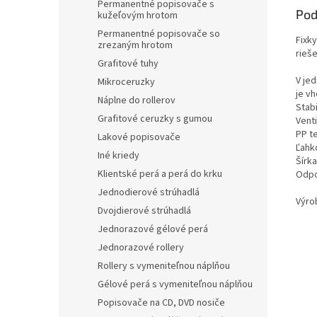
Permanentné popisovače s
Pod
kužeľovým hrotom
Permanentné popisovače so
Fixky
zrezaným hrotom
rieš
Grafitové tuhy
V jed
Mikroceruzky
je vh
Náplne do rollerov
Stabi
Grafitové ceruzky s gumou
Vent
PP t
Lakové popisovače
Ľahko
Iné kriedy
Šírk
Klientské perá a perá do krku
Odpo
Jednodierové strúhadlá
Výro
Dvojdierové strúhadlá
Jednorazové gélové perá
Jednorazové rollery
Rollery s vymeniteľnou náplňou
Gélové perá s vymeniteľnou náplňou
Popisovače na CD, DVD nosiče