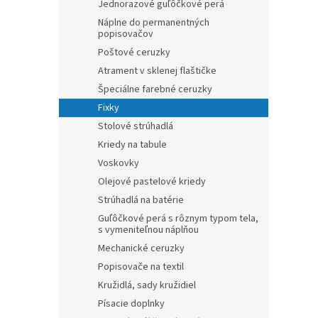
Jednorazové guľôčkové perá
Náplne do permanentných
popisovačov
Poštové ceruzky
Atrament v sklenej flaštičke
Špeciálne farebné ceruzky
Fixky
Stolové strúhadlá
Kriedy na tabule
Voskovky
Olejové pastelové kriedy
Strúhadlá na batérie
Guľôčkové perá s rôznym typom tela,
s vymeniteľnou náplňou
Mechanické ceruzky
Popisovače na textil
Kružidlá, sady kružidiel
Písacie doplnky