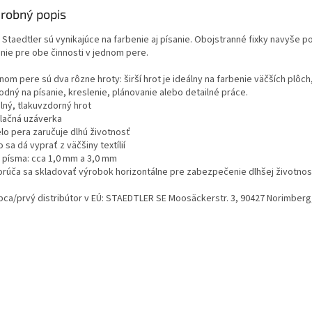
robný popis
 Staedtler sú vynikajúce na farbenie aj písanie. Obojstranné fixky navyše p
enie pre obe činnosti v jednom pere.
nom pere sú dva rôzne hroty: širší hrot je ideálny na farbenie väčších plôch,
odný na písanie, kreslenie, plánovanie alebo detailné práce.
lný, tlakuvzdorný hrot
ilačná uzáverka
elo pera zaručuje dlhú životnosť
 sa dá vyprať z väčšiny textílií
a písma: cca 1,0 mm a 3,0 mm
rúča sa skladovať výrobok horizontálne pre zabezpečenie dlhšej životnos
bca/prvý distribútor v EÚ: STAEDTLER SE Moosäckerstr. 3, 90427 Norimber