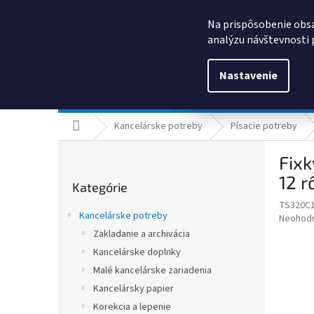
Prejsť
0385325635
obchod@kancpapier.sk
na
Na prispôsobenie obsa
obsah
analýzu návštevnosti 
Nastavenie
Kancelárske potreby
Technologické výrobky
Domov
Kancelárske potreby
Písacie potreby
B
Fixk
o
Preskočiť
č
12 r
Kategórie
kategórie
n
TS320C
ý
Kancelárske potreby
Priemer
Neohod
p
hodnote
Zakladanie a archivácia
a
produkt
Kancelárske doplnky
n
je
e
Malé kancelárske zariadenia
0,0
z
l
Kancelársky papier
5
Korekcia a lepenie
hviezdič