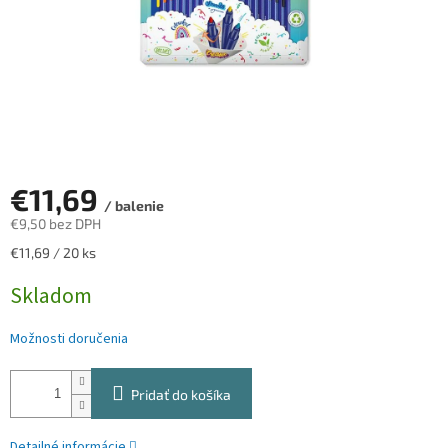
€11,69
/ balenie
€9,50 bez DPH
Jednotková
€11,69 / 20 ks
cena:
Skladom
Možnosti doručenia
Pridať do košíka
Detailné informácie