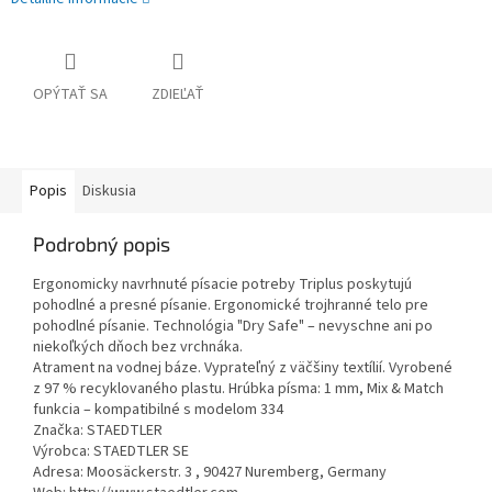
OPÝTAŤ SA
ZDIEĽAŤ
Popis
Diskusia
Podrobný popis
Ergonomicky navrhnuté písacie potreby Triplus poskytujú
pohodlné a presné písanie. Ergonomické trojhranné telo pre
pohodlné písanie. Technológia "Dry Safe" – nevyschne ani po
niekoľkých dňoch bez vrchnáka.
Atrament na vodnej báze. Vyprateľný z väčšiny textílií. Vyrobené
z 97 % recyklovaného plastu. Hrúbka písma: 1 mm, Mix & Match
funkcia – kompatibilné s modelom 334
Značka: STAEDTLER
Výrobca: STAEDTLER SE
Adresa: Moosäckerstr. 3 , 90427 Nuremberg, Germany