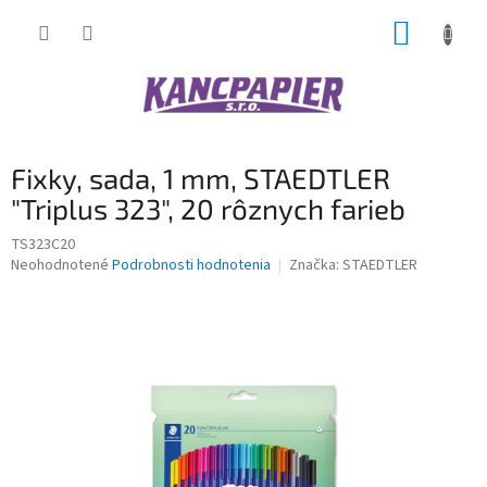
Prejsť
NÁKUP
na
obsah
KOŠÍK
Fixky, sada, 1 mm, STAEDTLER
"Triplus 323", 20 rôznych farieb
TS323C20
Priemerné
Neohodnotené
Podrobnosti hodnotenia
Značka:
STAEDTLER
hodnotenie
produktu
je
0,0
z
5
hviezdičiek.