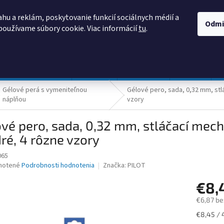
AKO NAKUPOVAŤ
OBCHODNÉ PODMIENKY
PODMIENKY OCHRANY
hu a reklám, poskytovanie funkcií sociálnych médií a
Odmi
používame súbory cookie. Viac informácií
tu
.
HĽADAŤ
Prevádzka a údržba
Nábytok
Centropen
DONAU
Gélové perá s vymeniteľnou
Gélové pero, sada, 0,32 mm, stl
náplňou
vzory
vé pero, sada, 0,32 mm, stláčací mech
é, 4 rôzne vzory
065
né
notené
Podrobnosti hodnotenia
Značka:
PILOT
nie
€8,
u
€6,87 be
Jednotk
€8,45 / 
cena: