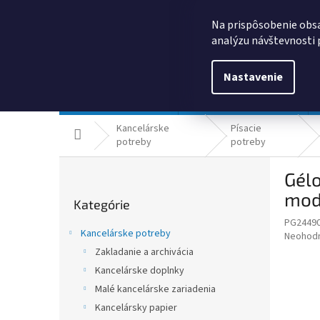
Prejsť
0385325635
obchod@kancpapier.sk
na
Na prispôsobenie obsa
obsah
analýzu návštevnosti 
Nastavenie
Kancelárske potreby
Technologické výrobky
Kancelárske
Písacie
Domov
potreby
potreby
B
Gélo
o
Preskočiť
č
modr
Kategórie
kategórie
n
PG2449
ý
Kancelárske potreby
Priemer
Neohod
p
hodnote
Zakladanie a archivácia
a
produkt
Kancelárske doplnky
n
je
e
Malé kancelárske zariadenia
0,0
z
l
Kancelársky papier
5