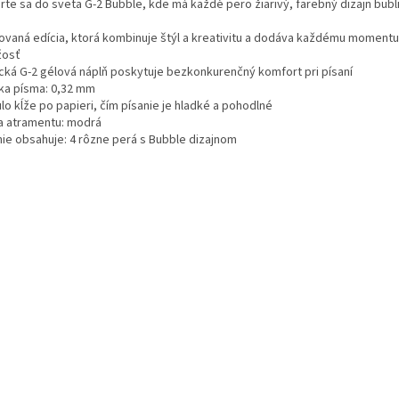
rte sa do sveta G-2 Bubble, kde má každé pero žiarivý, farebný dizajn bubli
tovaná edícia, ktorá kombinuje štýl a kreativitu a dodáva každému momentu
žosť
ická G-2 gélová náplň poskytuje bezkonkurenčný komfort pri písaní
ka písma: 0,32 mm
lo kĺže po papieri, čím písanie je hladké a pohodlné
a atramentu: modrá
nie obsahuje: 4 rôzne perá s Bubble dizajnom