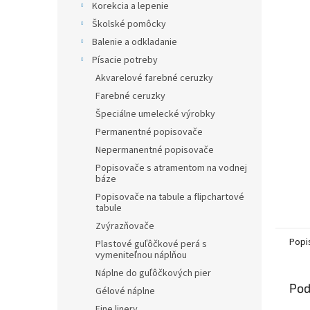
Korekcia a lepenie
hviezdič
Školské pomôcky
Balenie a odkladanie
Písacie potreby
Akvarelové farebné ceruzky
Farebné ceruzky
Špeciálne umelecké výrobky
Permanentné popisovače
Nepermanentné popisovače
Popisovače s atramentom na vodnej
báze
Popisovače na tabule a flipchartové
tabule
Zvýrazňovače
Popi
Plastové guľôčkové perá s
vymeniteľnou náplňou
Náplne do guľôčkových pier
Pod
Gélové náplne
Fine linery