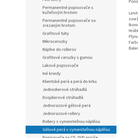
Pono
Permanentné popisovače s
kužeľovým hrotom
Limi
svie
Permanentné popisovače so
Ikon
zrezaným hrotom
Hrúb
Grafitové tuhy
Plynu
Mikroceruzky
Farb
Bale
Náplne do rollerov
Grafitové ceruzky s gumou
Lakové popisovače
Iné kriedy
Klientské perá a perá do krku
Jednodierové strúhadlá
Dvojdierové strúhadlá
Jednorazové gélové perá
Jednorazové rollery
Rollery s vymeniteľnou náplňou
Gélové perá s vymeniteľnou náplňou
Popisovače na CD, DVD nosiče