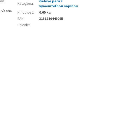
ny.
Gélové perá s
Kategória
:
vymeniteľnou náplňou
 písania
Hmotnosť
:
0.05 kg
EAN
:
3131910449065
Balenie
: