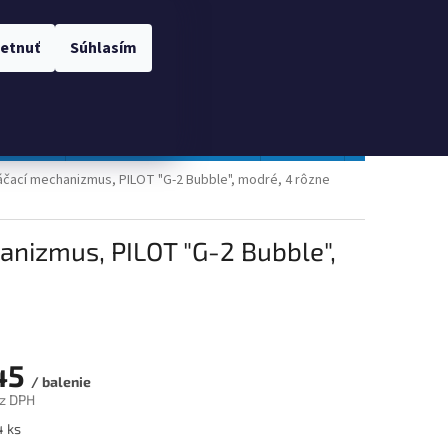
 OSOBNÝCH ÚDAJOV
Prihlásenie
etnuť
Súhlasím
NÁKUPNÝ
Prázdny košík
KOŠÍK
TOPGAL
Gastro a obalový materiál
Tlačivá
Obchodné po
áčací mechanizmus, PILOT "G-2 Bubble", modré, 4 rôzne
anizmus, PILOT "G-2 Bubble",
45
/ balenie
z DPH
ová
4 ks