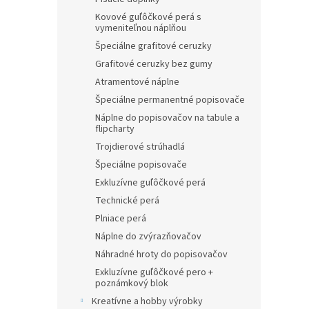
Kovové guľôčkové perá s
vymeniteľnou náplňou
Špeciálne grafitové ceruzky
Grafitové ceruzky bez gumy
Atramentové náplne
Špeciálne permanentné popisovače
Náplne do popisovačov na tabule a
flipcharty
Trojdierové strúhadlá
Špeciálne popisovače
Exkluzívne guľôčkové perá
Technické perá
Plniace perá
Náplne do zvýrazňovačov
Náhradné hroty do popisovačov
Exkluzívne guľôčkové pero +
poznámkový blok
Kreatívne a hobby výrobky