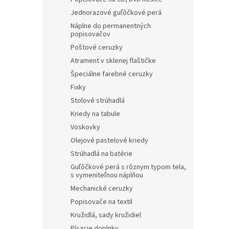
Jednorazové guľôčkové perá
Náplne do permanentných
popisovačov
Poštové ceruzky
Atrament v sklenej flaštičke
Špeciálne farebné ceruzky
Fixky
Stolové strúhadlá
Kriedy na tabule
Voskovky
Olejové pastelové kriedy
Strúhadlá na batérie
Guľôčkové perá s rôznym typom tela,
s vymeniteľnou náplňou
Mechanické ceruzky
Popisovače na textil
Kružidlá, sady kružidiel
Písacie doplnky