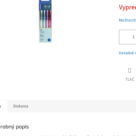
iek.
Vypre
Možnosti
Detailné 
TLAČ
s
Diskusia
robný popis