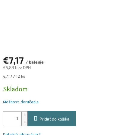
€7,17
/ balenie
€5,83 bez DPH
Jednotková
€7,17 / 12 ks
cena:
Skladom
Možnosti doručenia
Pridať do košíka
Detailné informácie