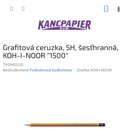
Prejsť
NÁKUP
na
obsah
KOŠÍK
Grafitová ceruzka, 5H, šesťhranná,
KOH-I-NOOR "1500"
TKOH0211D
Priemerné
Neohodnotené
Podrobnosti hodnotenia
Značka:
KOH-I-NOOR
hodnotenie
produktu
je
0,0
z
5
hviezdičiek.