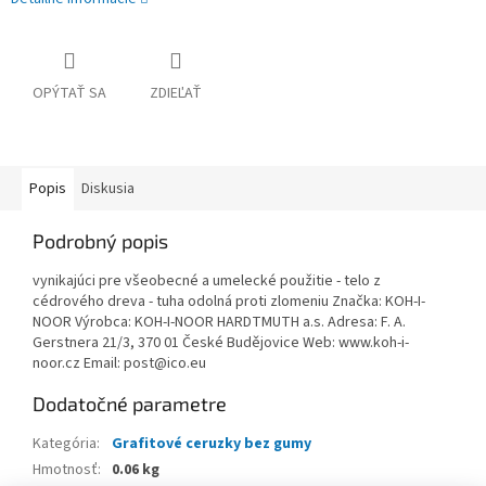
OPÝTAŤ SA
ZDIEĽAŤ
Popis
Diskusia
Podrobný popis
vynikajúci pre všeobecné a umelecké použitie - telo z
cédrového dreva - tuha odolná proti zlomeniu Značka: KOH-I-
NOOR Výrobca: KOH-I-NOOR HARDTMUTH a.s. Adresa: F. A.
Gerstnera 21/3, 370 01 České Budějovice Web: www.koh-i-
noor.cz Email: post@ico.eu
Dodatočné parametre
Kategória
:
Grafitové ceruzky bez gumy
Hmotnosť
:
0.06 kg