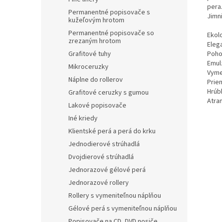
pera
Permanentné popisovače s
Jimni
kužeľovým hrotom
Permanentné popisovače so
Ekol
zrezaným hrotom
Eleg
Grafitové tuhy
Poho
Emul
Mikroceruzky
Vyme
Náplne do rollerov
Prie
Hrúb
Grafitové ceruzky s gumou
Atra
Lakové popisovače
Iné kriedy
Klientské perá a perá do krku
Jednodierové strúhadlá
Dvojdierové strúhadlá
Jednorazové gélové perá
Jednorazové rollery
Rollery s vymeniteľnou náplňou
Gélové perá s vymeniteľnou náplňou
Popisovače na CD, DVD nosiče