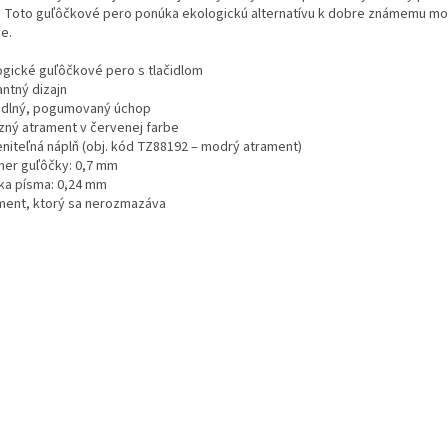
. Toto guľôčkové pero ponúka ekologickú alternatívu k dobre známemu m
e.
ogické guľôčkové pero s tlačidlom
antný dizajn
dlný, pogumovaný úchop
zný atrament v červenej farbe
niteľná náplň (obj. kód TZ88192 – modrý atrament)
mer guľôčky: 0,7 mm
ka písma: 0,24 mm
ment, ktorý sa nerozmazáva