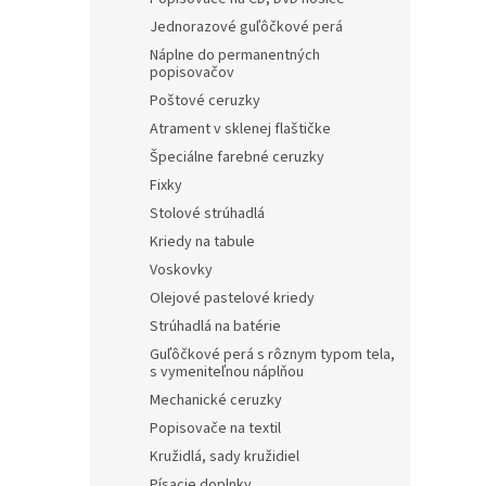
Jednorazové guľôčkové perá
Náplne do permanentných
popisovačov
Poštové ceruzky
Atrament v sklenej flaštičke
Špeciálne farebné ceruzky
Fixky
Stolové strúhadlá
Kriedy na tabule
Voskovky
Olejové pastelové kriedy
Strúhadlá na batérie
Guľôčkové perá s rôznym typom tela,
s vymeniteľnou náplňou
Mechanické ceruzky
Popisovače na textil
Kružidlá, sady kružidiel
Písacie doplnky