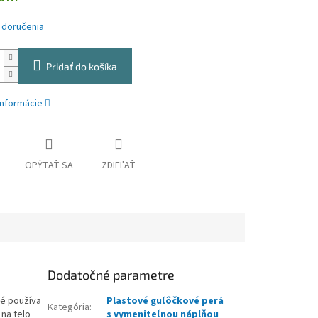
 doručenia
Pridať do košíka
informácie
OPÝTAŤ SA
ZDIEĽAŤ
Dodatočné parametre
ré používa
Plastové guľôčkové perá
Kategória
:
 na telo
s vymeniteľnou náplňou