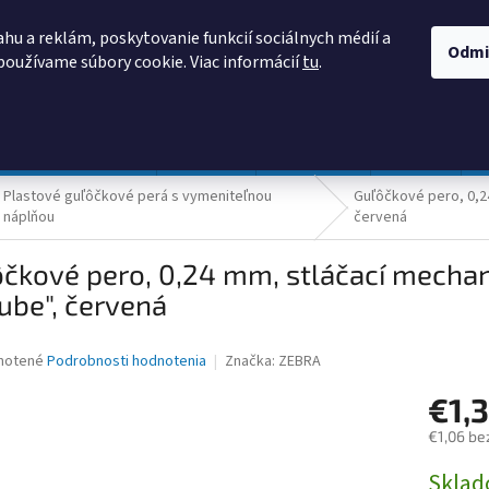
AKO NAKUPOVAŤ
OBCHODNÉ PODMIENKY
PODMIENKY OCHRANY
hu a reklám, poskytovanie funkcií sociálnych médií a
Odmi
používame súbory cookie. Viac informácií
tu
.
HĽADAŤ
Prevádzka a údržba
Nábytok
Centropen
DONAU
Plastové guľôčkové perá s vymeniteľnou
Guľôčkové pero, 0,2
náplňou
červená
čkové pero, 0,24 mm, stláčací mecha
ube", červená
8
né
notené
Podrobnosti hodnotenia
Značka:
ZEBRA
nie
€1,
u
€1,06 be
Jednotk
Skla
cena: