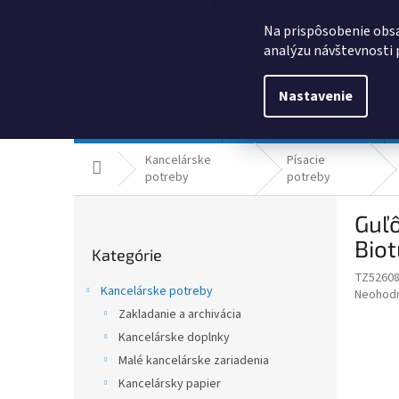
Prejsť
0385325635
obchod@kancpapier.sk
na
Na prispôsobenie obsa
obsah
analýzu návštevnosti 
Nastavenie
Kancelárske potreby
Technologické výrobky
Kancelárske
Písacie
Domov
potreby
potreby
B
Guľô
o
Preskočiť
č
Biot
Kategórie
kategórie
n
TZ5260
ý
Kancelárske potreby
Priemer
Neohod
p
hodnote
Zakladanie a archivácia
a
produkt
Kancelárske doplnky
n
je
e
Malé kancelárske zariadenia
0,0
z
l
Kancelársky papier
5