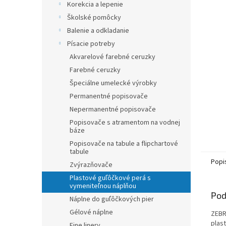
Korekcia a lepenie
hviezdič
Školské pomôcky
Balenie a odkladanie
Písacie potreby
Akvarelové farebné ceruzky
Farebné ceruzky
Špeciálne umelecké výrobky
Permanentné popisovače
Nepermanentné popisovače
Popisovače s atramentom na vodnej
báze
Popisovače na tabule a flipchartové
tabule
Popi
Zvýrazňovače
Plastové guľôčkové perá s
vymeniteľnou náplňou
Pod
Náplne do guľôčkových pier
Gélové náplne
ZEBR
plast
Fine linery