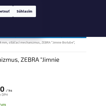
 OSOBNÝCH ÚDAJOV
Prihlásenie
etnuť
Súhlasím
NÁKUPNÝ
Prázdny košík
KOŠÍK
TOPGAL
Gastro a obalový materiál
Tlačivá
Obchodné po
4 mm, stláčací mechanizmus, ZEBRA "Jimnie Biotube",
nizmus, ZEBRA "Jimnie
30
/ ks
z DPH
ová
dom