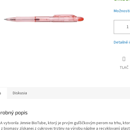
iek.
Možnosti
Detailné 
TLAČ
s
Diskusia
robný popis
A vytvorila Jimnie BioTube, ktorý je prvým guľôčkovým perom na trhu, kto
 z biomasy získanej z cukrovej trstiny na výrobu náplne a recyklovaný plast