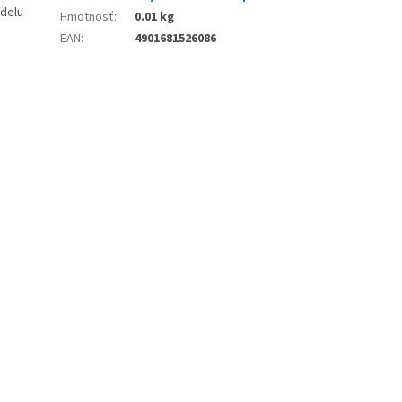
odelu
Hmotnosť
:
0.01 kg
EAN
:
4901681526086