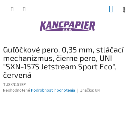
Prejsť
NÁKUP
na
obsah
KOŠÍK
Guľôčkové pero, 0,35 mm, stláčací
mechanizmus, čierne pero, UNI
"SXN-157S Jetstream Sport Eco",
červená
TUSXN157EP
Priemerné
Neohodnotené
Podrobnosti hodnotenia
Značka:
UNI
hodnotenie
produktu
je
0,0
z
5
hviezdičiek.