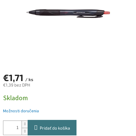
€1,71
/ ks
€1,39 bez DPH
Jednotková
Skladom
cena:
Možnosti doručenia
Pridať do košíka