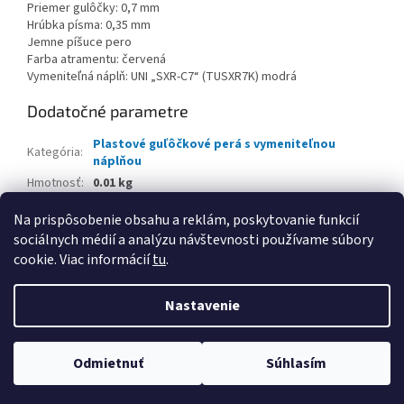
Priemer gulôčky: 0,7 mm
Hrúbka písma: 0,35 mm
Jemne píšuce pero
Farba atramentu: červená
Vymeniteľná náplň: UNI „SXR-C7“ (TUSXR7K) modrá
Dodatočné parametre
Plastové guľôčkové perá s vymeniteľnou
Kategória
:
náplňou
Hmotnosť
:
0.01 kg
EAN
:
4902778315101
Na prispôsobenie obsahu a reklám, poskytovanie funkcií
sociálnych médií a analýzu návštevnosti používame súbory
Z
cookie. Viac informácií
tu
.
á
Vytvoril Shoptet
p
Nastavenie
ä
t
Copyright 2026
www.kancpapier.sk
. Všetky práva vyhradené.
i
Odmietnuť
Súhlasím
Upraviť nastavenie cookies
e