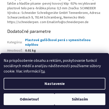
ľahšie a hladšie písanie -pevný kovový klip -92% recyklované
plastové telo pera -hrúbka písma: 0,5 mm Značka: SCHNEIDER
Výrobca:: Schneider Schreibgeräte GmbH Tennenbronn, Adresa:
Schwarzenbach 9, 78144 Schramberg, Nemecko Web:
https://schneiderpen. com Email:info@schneiderpen.de
Dodatočné parametre
Plastové guľôčkové perá s vymeniteľnou
Kategória
:
náplňou
Hmotnosť
:
0.01 kg
EAN
:
4004675186324
Na prispôsobenie obsahu a reklám, poskytovanie funkcií
sociálnych médií a analýzu návštevnosti používame súbory
Z
cookie. Viac informácií
tu
.
á
Vytvoril Shoptet
p
Nastavenie
ä
t
Copyright 2026
www.kancpapier.sk
. Všetky práva vyhradené.
i
Odmietnuť
Súhlasím
Upraviť nastavenie cookies
e