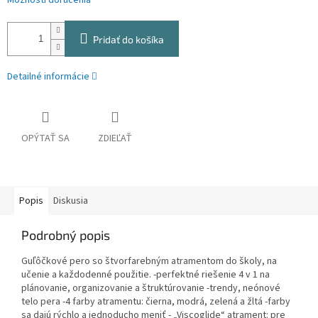
Možnosti doručenia
Pridať do košíka
Detailné informácie
OPÝTAŤ SA
ZDIEĽAŤ
Popis
Diskusia
Podrobný popis
Guľôčkové pero so štvorfarebným atramentom do školy, na
učenie a každodenné použitie. -perfektné riešenie 4 v 1 na
plánovanie, organizovanie a štruktúrovanie -trendy, neónové
telo pera -4 farby atramentu: čierna, modrá, zelená a žltá -farby
sa dajú rýchlo a jednoducho meniť - „Viscoglide“ atrament: pre