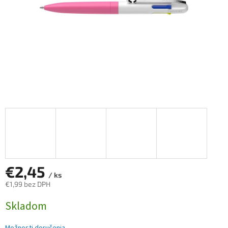
€2,45
/ ks
€1,99 bez DPH
Jednotková
Skladom
cena: