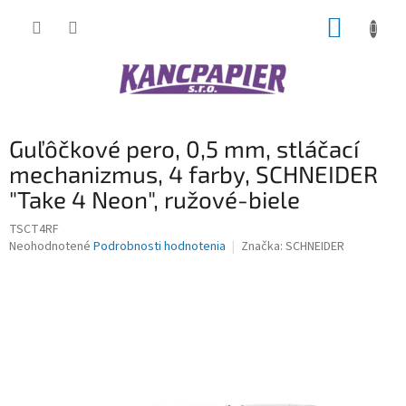
Prejsť
NÁKUP
na
obsah
KOŠÍK
Guľôčkové pero, 0,5 mm, stláčací
mechanizmus, 4 farby, SCHNEIDER
"Take 4 Neon", ružové-biele
TSCT4RF
Priemerné
Neohodnotené
Podrobnosti hodnotenia
Značka:
SCHNEIDER
hodnotenie
produktu
je
0,0
z
5
hviezdičiek.