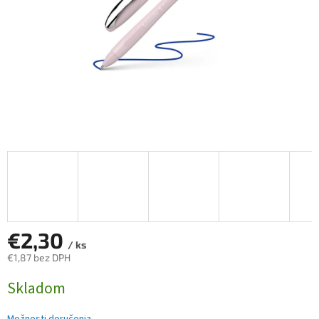
€2,30
/ ks
€1,87 bez DPH
Jednotková
Skladom
cena: