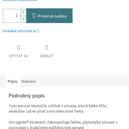
Možnosti doručenia
Pridať do košíka
Detailné informácie
OPÝTAŤ SA
ZDIEĽAŤ
Popis
Diskusia
Podrobný popis
Toto pero je skutočný zážitok z písania, ktoré ľahko kĺže,
okamžite začne písať a má intenzívne farby.
Viscoglide® atrament: Zabezpečuje ľahšie, plynulejšie písanie v
porovnaní s tradičnými guľôčkovými perami.