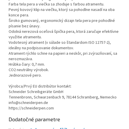
Farba tela pera a viečka sa zhoduje s farbou atramentu.
Pevný kovový klip na viečku, ktorý sa pohodlne nasadí na oba
konce pera.
Široko gumovaný, ergonomický dizajn tela pera pre pohodlné
písanie bez únavy.
Odolná nerezová oceľová špička pera, ktorá zaručuje efektívne
využitie atramentu.
Vodotesný atrament (v súlade so štandardom ISO 12757-2),
ideálny na podpisovanie dokumentov.
Atrament rýchlo schne na papieri a neskôr, pri zvýrazňovaní, sa
nerozmazáva.
Hrúbka čiary: 0,7 mm.
CO2 neutrálny výrobok.
Jednorazové pero.
Výrobca/Prvý EU distribútor kontakt:
Schneider Schreibgeräte GmbH
Tennenbronn, Schwarzenbach 9, 78144 Schramberg, Nemecko
info@schneiderpen.de
https://schneiderpen.com
Dodatočné parametre