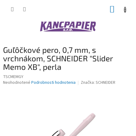
Prejsť
NÁKUP
na
obsah
KOŠÍK
Guľôčkové pero, 0,7 mm, s
vrchnákom, SCHNEIDER "Slider
Memo XB", perla
TSCMEMGY
Priemerné
Neohodnotené
Podrobnosti hodnotenia
Značka:
SCHNEIDER
hodnotenie
produktu
je
0,0
z
5
hviezdičiek.