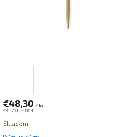
€48,30
/ ks
€39,27 bez DPH
Jednotková
Skladom
cena: