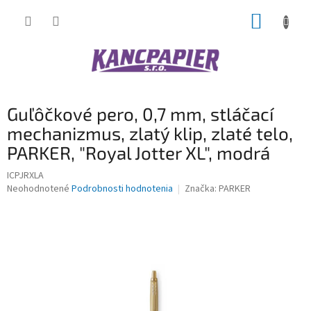
Prejsť
NÁKUP
na
obsah
KOŠÍK
Guľôčkové pero, 0,7 mm, stláčací
mechanizmus, zlatý klip, zlaté telo,
PARKER, "Royal Jotter XL", modrá
ICPJRXLA
Priemerné
Neohodnotené
Podrobnosti hodnotenia
Značka:
PARKER
hodnotenie
produktu
je
0,0
z
5
hviezdičiek.