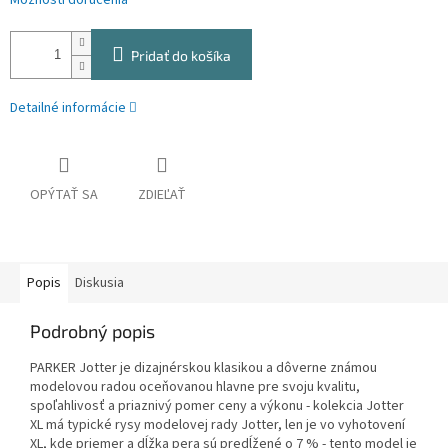
Možnosti doručenia
Pridať do košíka
Detailné informácie
OPÝTAŤ SA
ZDIEĽAŤ
Popis
Diskusia
Podrobný popis
PARKER Jotter je dizajnérskou klasikou a dôverne známou
modelovou radou oceňovanou hlavne pre svoju kvalitu,
spoľahlivosť a priaznivý pomer ceny a výkonu - kolekcia Jotter
XL má typické rysy modelovej rady Jotter, len je vo vyhotovení
XL, kde priemer a dĺžka pera sú predĺžené o 7 % - tento model je