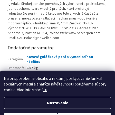
aj vďaka širokej ponuke povrchových vyhotovení a praktickému,
jednoduchému tvaru vhodný pre tých, ktorí preferujú
robustnejšie perá - matné lakované telo aj vrchná časť sú z
brúsenej nerez ocele - stláčací mechanizmus - dodávané s
modrou náplňou - hrúbka písma: 0,7 mm Značka: PARKER
Výrobca: NEWELL POLAND SERVICES? SP. Z.O.O. Adresa: Plac
Andersa 7, Poznan 61-894, Poland Web: www.parkerpen.com
Email: SAS.Poland@newellco.com
Dodatočné parametre
Kovové guľôčkové perá s vymeniteľnou
Kategória
:
náplňou
Hmotnosť
:
0.07 kg
EAN
:
3026981227547
Na prispôsobenie obsahu a reklám, poskytovanie funkcií
sociálnych médií a analýzu návštevnosti používame súbory
Z
cookie. Viac informácií
tu
.
á
Vytvoril Shoptet
p
Nastavenie
ä
t
Copyright 2026
www.kancpapier.sk
. Všetky práva vyhradené.