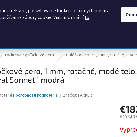
AKO NAKUPOVAŤ
OBCHODNÉ PODMIENKY
PODMIENKY OCHRANY
hu a reklám, poskytovanie funkcií sociálnych médií a
Odmi
používame súbory cookie. Viac informácií
tu
.
HĽADAŤ
Prevádzka a údržba
Nábytok
Centropen
DONAU
Exkluzívne guľôčkové perá
Guľôčkové pero, 1 mm, rotačné, modé t
čkové pero, 1 mm, rotačné, modé telo,
al Sonnet", modrá
né
notené
Podrobnosti hodnotenia
Značka:
PARKER
nie
€18
u
€148,10 
Jednotk
Vypre
cena:
iek.