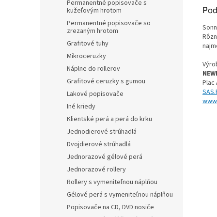
Permanentné popisovače s
Pod
kužeľovým hrotom
Permanentné popisovače so
Sonn
zrezaným hrotom
Rôzn
Grafitové tuhy
najme
Mikroceruzky
Výrob
Náplne do rollerov
NEWE
Grafitové ceruzky s gumou
Plac
SAS.
Lakové popisovače
www.
Iné kriedy
Klientské perá a perá do krku
Jednodierové strúhadlá
Dvojdierové strúhadlá
Jednorazové gélové perá
Jednorazové rollery
Rollery s vymeniteľnou náplňou
Gélové perá s vymeniteľnou náplňou
Popisovače na CD, DVD nosiče