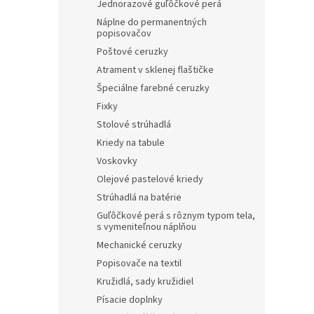
Jednorazové guľôčkové perá
Náplne do permanentných
popisovačov
Poštové ceruzky
Atrament v sklenej flaštičke
Špeciálne farebné ceruzky
Fixky
Stolové strúhadlá
Kriedy na tabule
Voskovky
Olejové pastelové kriedy
Strúhadlá na batérie
Guľôčkové perá s rôznym typom tela,
s vymeniteľnou náplňou
Mechanické ceruzky
Popisovače na textil
Kružidlá, sady kružidiel
Písacie doplnky