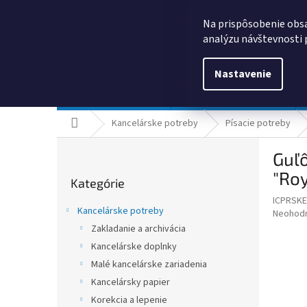
Prejsť
0385325635
obchod@kancpapier.sk
na
Na prispôsobenie obsa
obsah
analýzu návštevnosti 
Nastavenie
Kancelárske potreby
Technologické výrobky
Domov
Kancelárske potreby
Písacie potreby
B
Guľô
o
Preskočiť
č
"Roy
Kategórie
kategórie
n
ICPRSKE
ý
Kancelárske potreby
Priemer
Neohod
p
hodnote
Zakladanie a archivácia
a
produkt
Kancelárske doplnky
n
je
e
Malé kancelárske zariadenia
0,0
z
l
Kancelársky papier
5
Korekcia a lepenie
hviezdič