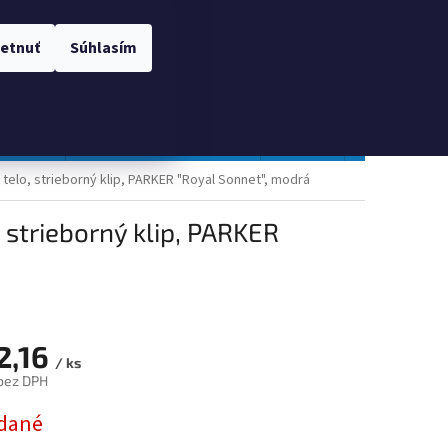
 OSOBNÝCH ÚDAJOV
Prihlásenie
etnuť
Súhlasím
NÁKUPNÝ
Prázdny košík
KOŠÍK
TOPGAL
Gastro a obalový materiál
Tlačivá
Obchodné po
elo, strieborný klip, PARKER "Royal Sonnet", modrá
 strieborný klip, PARKER
2,16
/ ks
bez DPH
ová
dané