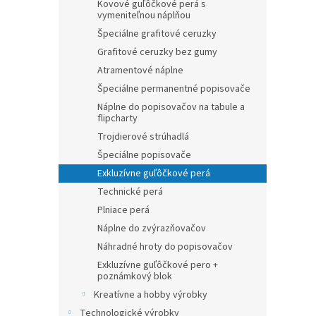
Kovové guľôčkové perá s
vymeniteľnou náplňou
Špeciálne grafitové ceruzky
Grafitové ceruzky bez gumy
Atramentové náplne
Špeciálne permanentné popisovače
Náplne do popisovačov na tabule a
flipcharty
Trojdierové strúhadlá
Špeciálne popisovače
Exkluzívne guľôčkové perá
Technické perá
Plniace perá
Náplne do zvýrazňovačov
Náhradné hroty do popisovačov
Exkluzívne guľôčkové pero +
poznámkový blok
Kreatívne a hobby výrobky
Technologické výrobky