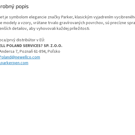
robný popis
et je symbolom elegancie značky Parker, klasickým vyjadrením vycibreného
e modely a vzory, vrátane trvalo gravírovaných povrchov, sú precízne sp
nších detailov, aby vyhovovali každej príležitosti.
ca/prvý distribútor v EÚ:
LL POLAND SERVICES? SP. Z.O.O.
 Andersa 7, Poznaň 61-894, Poľsko
Poland@newellco.com
parkerpen.com