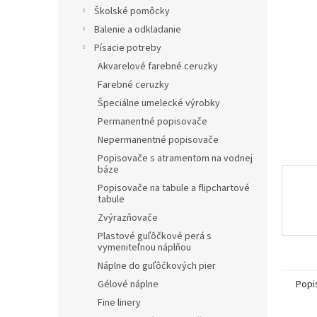
Školské pomôcky
Balenie a odkladanie
Písacie potreby
Akvarelové farebné ceruzky
Farebné ceruzky
Špeciálne umelecké výrobky
Permanentné popisovače
Nepermanentné popisovače
Popisovače s atramentom na vodnej
báze
Popisovače na tabule a flipchartové
tabule
Zvýrazňovače
Plastové guľôčkové perá s
vymeniteľnou náplňou
Náplne do guľôčkových pier
Popi
Gélové náplne
Fine linery