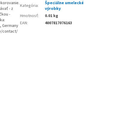
ekorovanie.
Špeciálne umelecké
Kategória
:
ávať - z
výrobky
čkou -
Hmotnosť
:
0.01 kg
ka:
EAN
:
4007817076163
g, Germany
e/contact/