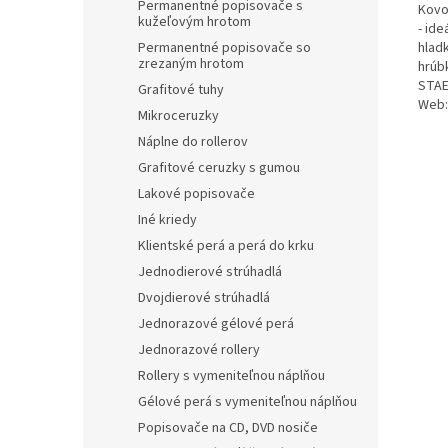
Permanentné popisovače s
Kovo
kužeľovým hrotom
- ide
hladk
Permanentné popisovače so
zrezaným hrotom
hrúb
STAE
Grafitové tuhy
Web:
Mikroceruzky
Náplne do rollerov
Grafitové ceruzky s gumou
Lakové popisovače
Iné kriedy
Klientské perá a perá do krku
Jednodierové strúhadlá
Dvojdierové strúhadlá
Jednorazové gélové perá
Jednorazové rollery
Rollery s vymeniteľnou náplňou
Gélové perá s vymeniteľnou náplňou
Popisovače na CD, DVD nosiče