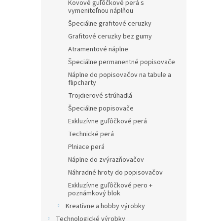
Kovové guľôčkové perá s
vymeniteľnou náplňou
Špeciálne grafitové ceruzky
Grafitové ceruzky bez gumy
Atramentové náplne
Špeciálne permanentné popisovače
Náplne do popisovačov na tabule a
flipcharty
Trojdierové strúhadlá
Špeciálne popisovače
Exkluzívne guľôčkové perá
Technické perá
Plniace perá
Náplne do zvýrazňovačov
Náhradné hroty do popisovačov
Exkluzívne guľôčkové pero +
poznámkový blok
Kreatívne a hobby výrobky
Technologické výrobky