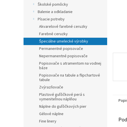
Školské pomôcky
Balenie a odkladanie
Písacie potreby
Akvarelové farebné ceruzky
Farebné ceruzky
Špeciálne umelecké výrobky
Permanentné popisovače
Nepermanentné popisovače
Popisovače s atramentom na vodnej
báze
Popisovače na tabule a flipchartové
tabule
Zvýrazňovače
Plastové guľôčkové perá s
vymeniteľnou náplňou
Popi
Náplne do guľôčkových pier
Gélové náplne
Pod
Fine linery