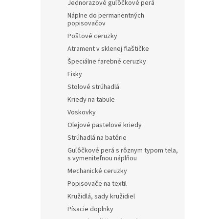
Jednorazové guľôčkové perá
Náplne do permanentných
popisovačov
Poštové ceruzky
Atrament v sklenej flaštičke
Špeciálne farebné ceruzky
Fixky
Stolové strúhadlá
Kriedy na tabule
Voskovky
Olejové pastelové kriedy
Strúhadlá na batérie
Guľôčkové perá s rôznym typom tela,
s vymeniteľnou náplňou
Mechanické ceruzky
Popisovače na textil
Kružidlá, sady kružidiel
Písacie doplnky