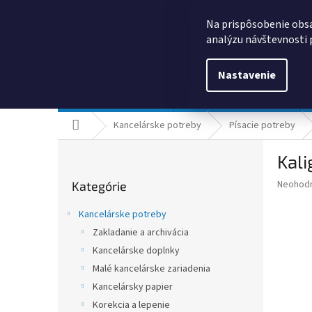
Prejsť
0385325635
obchod@kancpapier.sk
na
Na prispôsobenie obsa
obsah
analýzu návštevnosti 
Nastavenie
Kancelárske potreby
Technologické výrobky
Domov
Kancelárske potreby
Písacie potreby
B
Kali
o
Preskočiť
č
Priemer
Neohod
Kategórie
kategórie
n
hodnote
ý
produkt
Kancelárske potreby
p
je
Zakladanie a archivácia
0,0
a
z
Kancelárske doplnky
n
5
e
Malé kancelárske zariadenia
hviezdič
l
Kancelársky papier
Korekcia a lepenie