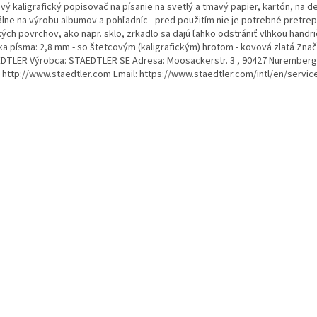
vý kaligrafický popisovač na písanie na svetlý a tmavý papier, kartón, na d
álne na výrobu albumov a pohľadníc - pred použitím nie je potrebné pretrep
ých povrchov, ako napr. sklo, zrkadlo sa dajú ľahko odstrániť vlhkou handri
ka písma: 2,8 mm - so štetcovým (kaligrafickým) hrotom - kovová zlatá Znač
DTLER Výrobca: STAEDTLER SE Adresa: Moosäckerstr. 3 , 90427 Nurember
 http://www.staedtler.com Email: https://www.staedtler.com/intl/en/servic