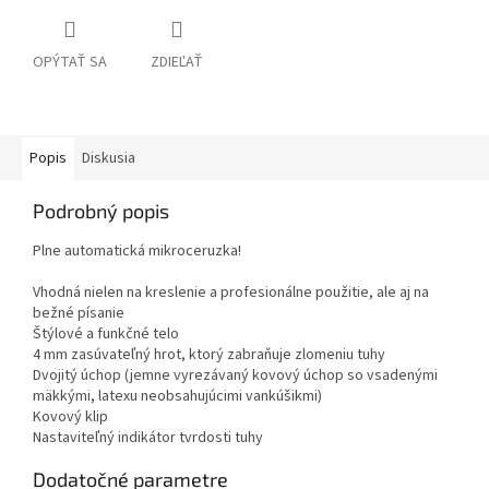
OPÝTAŤ SA
ZDIEĽAŤ
Popis
Diskusia
Podrobný popis
Plne automatická mikroceruzka!
Vhodná nielen na kreslenie a profesionálne použitie, ale aj na
bežné písanie
Štýlové a funkčné telo
4 mm zasúvateľný hrot, ktorý zabraňuje zlomeniu tuhy
Dvojitý úchop (jemne vyrezávaný kovový úchop so vsadenými
mäkkými, latexu neobsahujúcimi vankúšikmi)
Kovový klip
Nastaviteľný indikátor tvrdosti tuhy
Dodatočné parametre