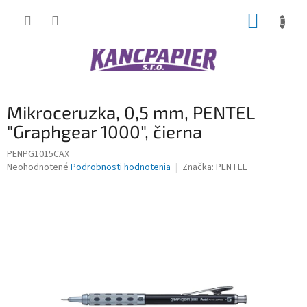
Prejsť
NÁKUP
na
obsah
KOŠÍK
Mikroceruzka, 0,5 mm, PENTEL
"Graphgear 1000", čierna
PENPG1015CAX
Priemerné
Neohodnotené
Podrobnosti hodnotenia
Značka:
PENTEL
hodnotenie
produktu
je
0,0
z
5
hviezdičiek.