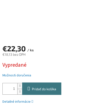
€22,30
/ ks
€18,13 bez DPH
Jednotková
Vypredané
cena:
Možnosti doručenia
Pridať do košíka
Detailné informácie