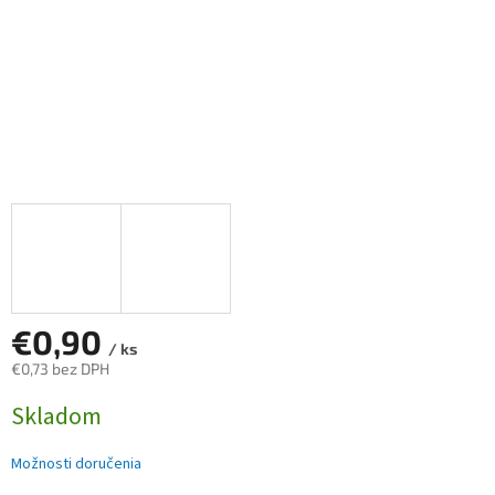
€0,90
/ ks
€0,73 bez DPH
Jednotková
Skladom
cena:
Možnosti doručenia