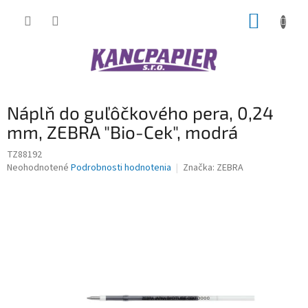
Prejsť
NÁKUP
na
obsah
KOŠÍK
Náplň do guľôčkového pera, 0,24
mm, ZEBRA "Bio-Cek", modrá
TZ88192
Priemerné
Neohodnotené
Podrobnosti hodnotenia
Značka:
ZEBRA
hodnotenie
produktu
je
0,0
z
5
hviezdičiek.