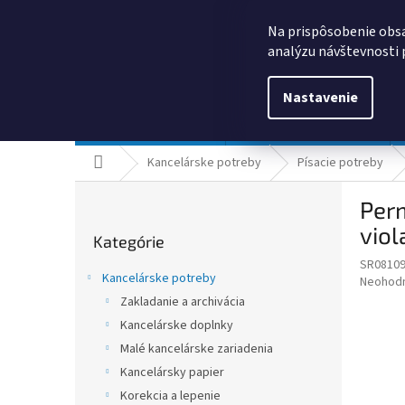
Prejsť
0385325635
obchod@kancpapier.sk
na
Na prispôsobenie obsa
obsah
analýzu návštevnosti 
Nastavenie
Kancelárske potreby
Technologické výrobky
Domov
Kancelárske potreby
Písacie potreby
B
Perm
o
Preskočiť
č
viol
Kategórie
kategórie
n
SR0810
ý
Kancelárske potreby
Priemer
Neohod
p
hodnote
Zakladanie a archivácia
a
produkt
Kancelárske doplnky
n
je
e
Malé kancelárske zariadenia
0,0
z
l
Kancelársky papier
5
Korekcia a lepenie
hviezdič