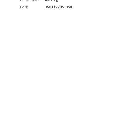
Hmotnosť
:
0.01 kg
EAN
:
3501177851350