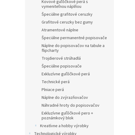
Kovové guľôčkové perá s
vymeniteľnou náplňou
Špeciálne grafitové ceruzky
Grafitové ceruzky bez gumy
Atramentové náplne
Špeciálne permanentné popisovače
Náplne do popisovačov na tabule a
flipcharty
Trojdierové strúhadlá
Špeciálne popisovače
Exkluzívne guľôčkové perá
Technické perá
Plniace perá
Náplne do zvýrazňovačov
Náhradné hroty do popisovačov
Exkluzívne guľôčkové pero +
poznámkový blok
Kreatívne a hobby výrobky
Technologické výrobky