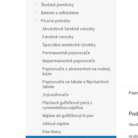
Školské pomôcky
Balenie a odkladanie
Písacie potreby
Akvarelové farebné ceruzky
Farebné ceruzky
Špeciálne umelecké výrobky
Permanentné popisovače
Nepermanentné popisovače
Popisovače s atramentom na vodnej
báze
Popisovače na tabule a flipchartové
tabule
Popi
Zvýrazňovače
Plastové guľôčkové perá s
vymeniteľnou náplňou
Pod
Náplne do guľôčkových pier
Gélové náplne
Vhodn
Fine linery
Hrúb