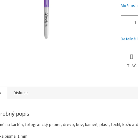
Možnosti
Detailné 
TLAČ
s
Diskusia
robný popis
é na kartón, fotografický papier, drevo, kov, kameň, plast, textil, kožu atď
ka písma: 1 mm