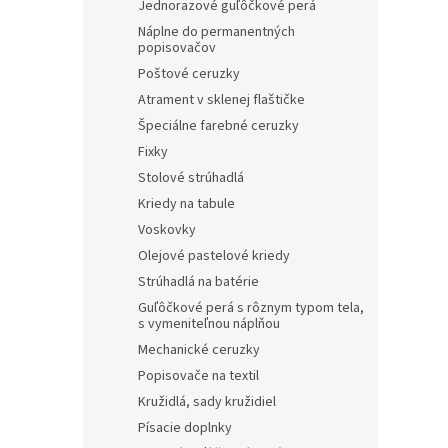
Jednorazové guľôčkové perá
Náplne do permanentných
popisovačov
Poštové ceruzky
Atrament v sklenej flaštičke
Špeciálne farebné ceruzky
Fixky
Stolové strúhadlá
Kriedy na tabule
Voskovky
Olejové pastelové kriedy
Strúhadlá na batérie
Guľôčkové perá s rôznym typom tela,
s vymeniteľnou náplňou
Mechanické ceruzky
Popisovače na textil
Kružidlá, sady kružidiel
Písacie doplnky