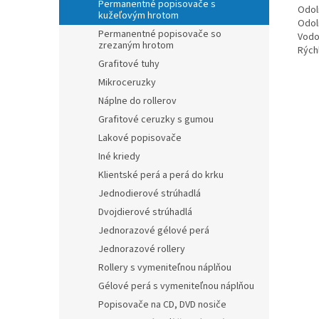
Permanentné popisovače s
Odol
kužeľovým hrotom
Odol
Permanentné popisovače so
Vodo
zrezaným hrotom
Rých
Grafitové tuhy
Mikroceruzky
Náplne do rollerov
Grafitové ceruzky s gumou
Lakové popisovače
Iné kriedy
Klientské perá a perá do krku
Jednodierové strúhadlá
Dvojdierové strúhadlá
Jednorazové gélové perá
Jednorazové rollery
Rollery s vymeniteľnou náplňou
Gélové perá s vymeniteľnou náplňou
Popisovače na CD, DVD nosiče