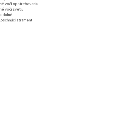
né voči opotrebovaniu
né voči svetlu
odolné
loschnúci atrament