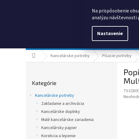
Prejsť
0385325635
obchod@kancpapier.sk
na
Na prispôsobenie obsa
obsah
analýzu návštevnosti 
Nastavenie
Kancelárske potreby
Technologické výrobky
Domov
Kancelárske potreby
Písacie potreby
B
Popi
o
Preskočiť
č
Mult
Kategórie
kategórie
n
TS3280
ý
Kancelárske potreby
Priemer
Neohod
p
hodnote
Zakladanie a archivácia
a
produkt
Kancelárske doplnky
n
je
e
Malé kancelárske zariadenia
0,0
z
l
Kancelársky papier
5
Korekcia a lepenie
hviezdič