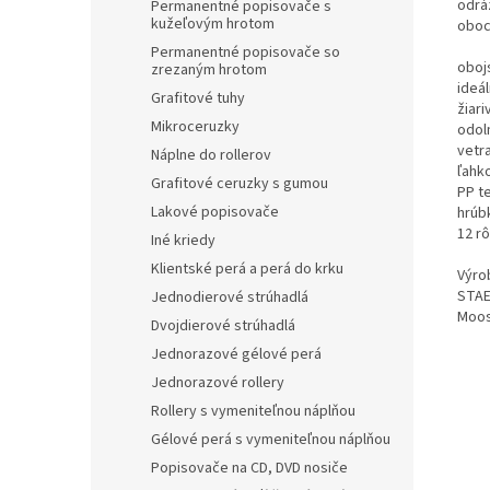
odráž
Permanentné popisovače s
kužeľovým hrotom
oboc
Permanentné popisovače so
oboj
zrezaným hrotom
ideál
Grafitové tuhy
žiari
Mikroceruzky
odoln
vetr
Náplne do rollerov
ľahko
Grafitové ceruzky s gumou
PP te
Lakové popisovače
hrúb
12 r
Iné kriedy
Klientské perá a perá do krku
Výrob
STAE
Jednodierové strúhadlá
Moos
Dvojdierové strúhadlá
Jednorazové gélové perá
Jednorazové rollery
Rollery s vymeniteľnou náplňou
Gélové perá s vymeniteľnou náplňou
Popisovače na CD, DVD nosiče