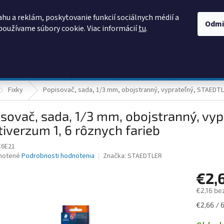
AKO NAKUPOVAŤ
OBCHODNÉ PODMIENKY
PODMIENKY OCHRANY
hu a reklám, poskytovanie funkcií sociálnych médií a
Odmi
používame súbory cookie. Viac informácií
tu
.
HĽADAŤ
Prevádzka a údržba
Nábytok
Centropen
DONAU
Fixky
Popisovač, sada, 1/3 mm, obojstranný, vyprateľný, STAEDTLE
sovač, sada, 1/3 mm, obojstranný, vy
iverzum 1, 6 rôznych farieb
C6E21
né
notené
Podrobnosti hodnotenia
Značka:
STAEDTLER
nie
€2,
u
€2,16 be
Jednotk
€2,66 / 6
cena:
iek.