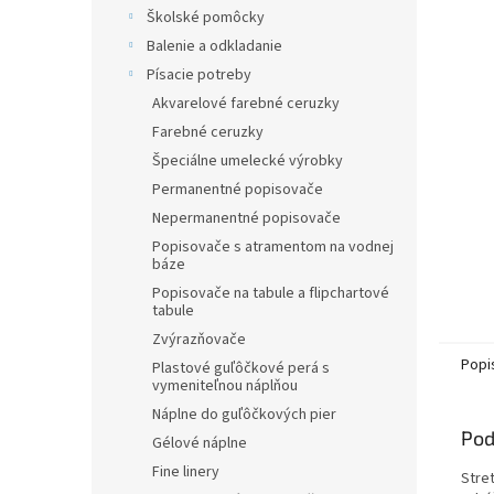
Školské pomôcky
Balenie a odkladanie
Písacie potreby
Akvarelové farebné ceruzky
Farebné ceruzky
Špeciálne umelecké výrobky
Permanentné popisovače
Nepermanentné popisovače
Popisovače s atramentom na vodnej
báze
Popisovače na tabule a flipchartové
tabule
Zvýrazňovače
Popi
Plastové guľôčkové perá s
vymeniteľnou náplňou
Náplne do guľôčkových pier
Pod
Gélové náplne
Fine linery
Stret