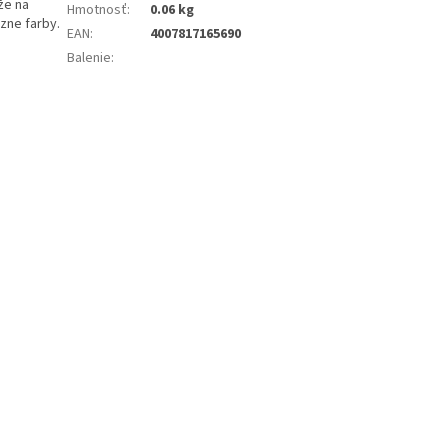
že na
Hmotnosť
:
0.06 kg
zne farby.
EAN
:
4007817165690
Balenie
: