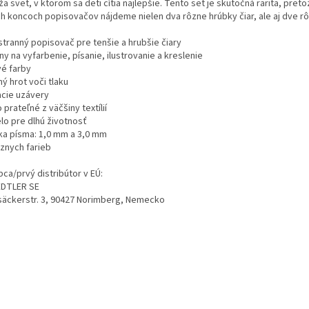
a svet, v ktorom sa deti cítia najlepšie. Tento set je skutočná rarita, preto
h koncoch popisovačov nájdeme nielen dva rôzne hrúbky čiar, ale aj dve rô
stranný popisovač pre tenšie a hrubšie čiary
ny na vyfarbenie, písanie, ilustrovanie a kreslenie
vé farby
ý hrot voči tlaku
acie uzávery
 prateľné z väčšiny textílií
lo pre dlhú životnosť
ka písma: 1,0 mm a 3,0 mm
ôznych farieb
ca/prvý distribútor v EÚ:
DTLER SE
äckerstr. 3, 90427 Norimberg, Nemecko