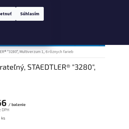
 OSOBNÝCH ÚDAJOV
Prihlásenie
etnuť
Súhlasím
NÁKUPNÝ
Prázdny košík
KOŠÍK
TOPGAL
Gastro a obalový materiál
Tlačivá
Obchodné po
R® "3280", Multiverzum 1, 6 rôznych farieb
prateľný, STAEDTLER® "3280",
66
/ balenie
z DPH
ová
 ks