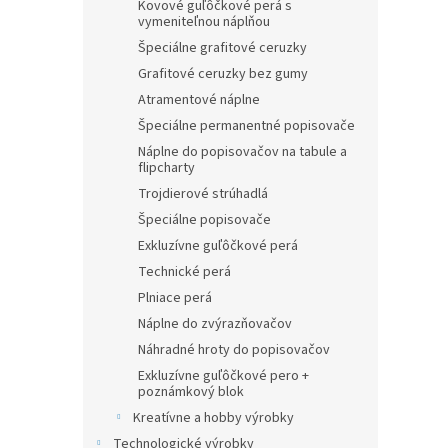
Kovové guľôčkové perá s
vymeniteľnou náplňou
Špeciálne grafitové ceruzky
Grafitové ceruzky bez gumy
Atramentové náplne
Špeciálne permanentné popisovače
Náplne do popisovačov na tabule a
flipcharty
Trojdierové strúhadlá
Špeciálne popisovače
Exkluzívne guľôčkové perá
Technické perá
Plniace perá
Náplne do zvýrazňovačov
Náhradné hroty do popisovačov
Exkluzívne guľôčkové pero +
poznámkový blok
Kreatívne a hobby výrobky
Technologické výrobky