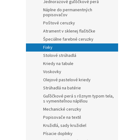
Jednorazové guľôčkové perá
Náplne do permanentných
popisovačov
Poštové ceruzky
Atrament v sklenej flaštičke
Špeciálne farebné ceruzky
Fixky
Stolové strúhadlá
Kriedy na tabule
Voskovky
Olejové pastelové kriedy
Strúhadlá na batérie
Guľôčkové perá s rôznym typom tela,
s vymeniteľnou náplňou
Mechanické ceruzky
Popisovače na textil
Kružidlá, sady kružidiel
Písacie doplnky