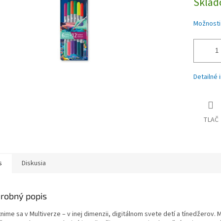
Skla
Možnosti
Detailné 
TLAČ
s
Diskusia
robný popis
nime sa v Multiverze – v inej dimenzii, digitálnom svete detí a tínedžerov.