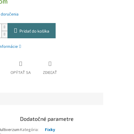
dom
 doručenia
Pridať do košíka
informácie
OPÝTAŤ SA
ZDIEĽAŤ
Dodatočné parametre
 Multiverzum
Kategória
:
Fixky