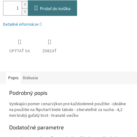
Pridať do košíka
Detailné informácie
OPÝTAŤ SA
ZDIEĽAŤ
Popis
Diskusia
Podrobný popis
Vynikajúci pomer cena/výkon pre každodenné použitie - ideálne
na použitie na flipchart biele tabule - stierateľné za sucha - 4,2
mm hrubý guľatý hrot - hranaté viečko
Dodatočné parametre