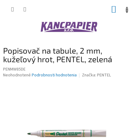
Prejsť
NÁKUP
na
obsah
KOŠÍK
Popisovač na tabule, 2 mm,
kužeľový hrot, PENTEL, zelená
PENMW85DE
Priemerné
Neohodnotené
Podrobnosti hodnotenia
Značka:
PENTEL
hodnotenie
produktu
je
0,0
z
5
hviezdičiek.