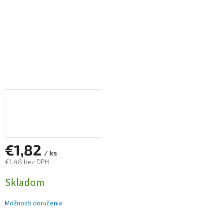
€1,82
/ ks
€1,48 bez DPH
Jednotková
Skladom
cena:
Možnosti doručenia