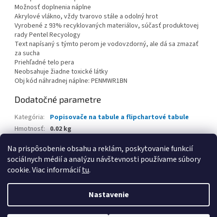
Možnosť doplnenia náplne
Akrylové vlákno, vždy tvarovo stále a odolný hrot
Vyrobené z 93% recyklovaných materiálov, súčasť produktovej
rady Pentel Recyology
Text napísaný s týmto perom je vodovzdorný, ale dá sa zmazať
za sucha
Priehľadné telo pera
Neobsahuje žiadne toxické látky
Obj kód náhradnej náplne: PENMWR1BN
Dodatočné parametre
Kategória
:
Popisovače na tabule a flipchartové tabule
Hmotnosť
:
0.02 kg
EAN
:
4902506069726
Na prispôsobenie obsahu a reklám, poskytovanie funkcií
sociálnych médií a analýzu návštevnosti používame súbory
Z
cookie. Viac informácií
tu
.
á
Vytvoril Shoptet
p
Nastavenie
ä
t