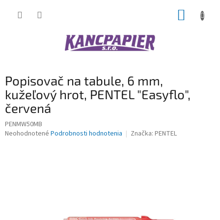
Prejsť
NÁKUP
na
obsah
KOŠÍK
Popisovač na tabule, 6 mm,
kužeľový hrot, PENTEL "Easyflo",
červená
PENMW50MB
Priemerné
Neohodnotené
Podrobnosti hodnotenia
Značka:
PENTEL
hodnotenie
produktu
je
0,0
z
5
hviezdičiek.