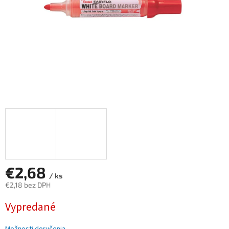
€2,68
/ ks
€2,18 bez DPH
Jednotková
Vypredané
cena: