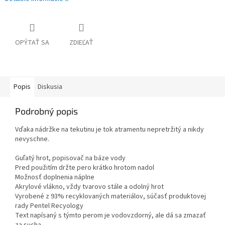
OPÝTAŤ SA
ZDIEĽAŤ
Popis
Diskusia
Podrobný popis
Vďaka nádržke na tekutinu je tok atramentu nepretržitý a nikdy
nevyschne.
Guľatý hrot, popisovač na báze vody
Pred použitím držte pero krátko hrotom nadol
Možnosť doplnenia náplne
Akrylové vlákno, vždy tvarovo stále a odolný hrot
Vyrobené z 93% recyklovaných materiálov, súčasť produktovej
rady Pentel Recyology
Text napísaný s týmto perom je vodovzdorný, ale dá sa zmazať