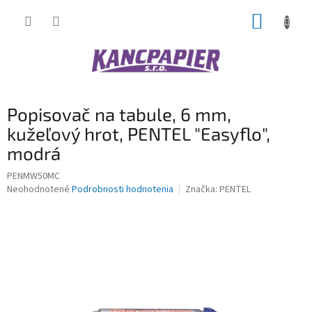
Prejsť
NÁKUP
na
obsah
KOŠÍK
Popisovač na tabule, 6 mm,
kužeľový hrot, PENTEL "Easyflo",
modrá
PENMW50MC
Priemerné
Neohodnotené
Podrobnosti hodnotenia
Značka:
PENTEL
hodnotenie
produktu
je
0,0
z
5
hviezdičiek.