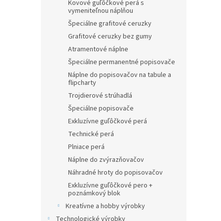
Kovové guľôčkové perá s
vymeniteľnou náplňou
Špeciálne grafitové ceruzky
Grafitové ceruzky bez gumy
Atramentové náplne
Špeciálne permanentné popisovače
Náplne do popisovačov na tabule a
flipcharty
Trojdierové strúhadlá
Špeciálne popisovače
Exkluzívne guľôčkové perá
Technické perá
Plniace perá
Náplne do zvýrazňovačov
Náhradné hroty do popisovačov
Exkluzívne guľôčkové pero +
poznámkový blok
Kreatívne a hobby výrobky
Technologické výrobky