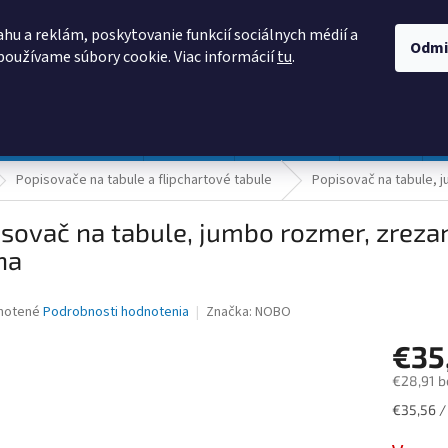
AKO NAKUPOVAŤ
OBCHODNÉ PODMIENKY
PODMIENKY OCHRANY
hu a reklám, poskytovanie funkcií sociálnych médií a
Odmi
používame súbory cookie. Viac informácií
tu
.
HĽADAŤ
Prevádzka a údržba
Nábytok
Centropen
DONAU
Popisovače na tabule a flipchartové tabule
Popisovač na tabule, j
sovač na tabule, jumbo rozmer, zrezan
na
né
notené
Podrobnosti hodnotenia
Značka:
NOBO
nie
€35
u
€28,91 b
Jednotk
€35,56 /
cena:
iek.