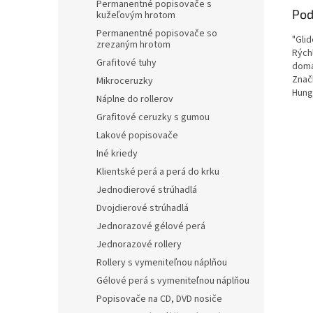
Permanentné popisovače s
Pod
kužeľovým hrotom
Permanentné popisovače so
"Gli
zrezaným hrotom
Rých
Grafitové tuhy
domá
Značk
Mikroceruzky
Hung
Náplne do rollerov
Grafitové ceruzky s gumou
Lakové popisovače
Iné kriedy
Klientské perá a perá do krku
Jednodierové strúhadlá
Dvojdierové strúhadlá
Jednorazové gélové perá
Jednorazové rollery
Rollery s vymeniteľnou náplňou
Gélové perá s vymeniteľnou náplňou
Popisovače na CD, DVD nosiče