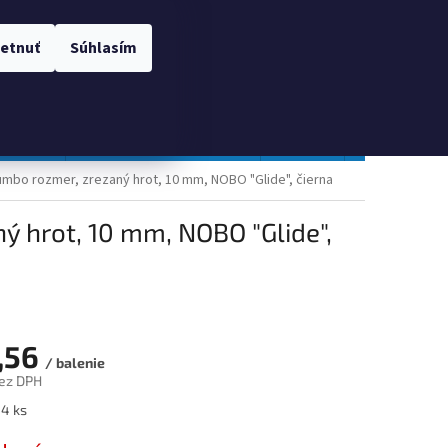
 OSOBNÝCH ÚDAJOV
Prihlásenie
etnuť
Súhlasím
NÁKUPNÝ
Prázdny košík
KOŠÍK
TOPGAL
Gastro a obalový materiál
Tlačivá
Obchodné po
umbo rozmer, zrezaný hrot, 10 mm, NOBO "Glide", čierna
ý hrot, 10 mm, NOBO "Glide",
,56
/ balenie
ez DPH
ová
 4 ks