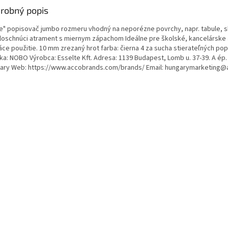
robný popis
de" popisovač jumbo rozmeru vhodný na neporézne povrchy, napr. tabule, s
loschnúci atrament s miernym zápachom Ideálne pre školské, kancelárske
ce použitie. 10 mm zrezaný hrot farba: čierna 4 za sucha stierateľných po
a: NOBO Výrobca: Esselte Kft. Adresa: 1139 Budapest, Lomb u. 37-39. A ép. II
ary Web: https://www.accobrands.com/brands/ Email: hungarymarketing