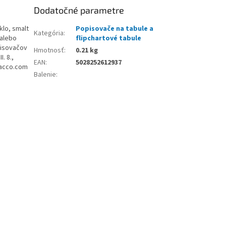
Dodatočné parametre
klo, smalt
Popisovače na tabule a
Kategória
:
 alebo
flipchartové tabule
pisovačov
Hmotnosť
:
0.21 kg
. 8.,
EAN
:
5028252612937
@acco.com
Balenie
: