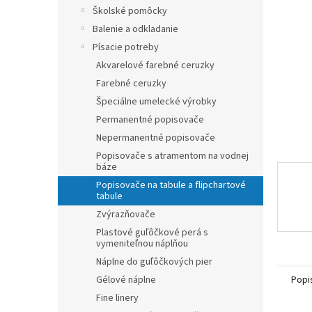
Školské pomôcky
Balenie a odkladanie
Písacie potreby
Akvarelové farebné ceruzky
Farebné ceruzky
Špeciálne umelecké výrobky
Permanentné popisovače
Nepermanentné popisovače
Popisovače s atramentom na vodnej
báze
Popisovače na tabule a flipchartové
tabule
Zvýrazňovače
Plastové guľôčkové perá s
vymeniteľnou náplňou
Náplne do guľôčkových pier
Popi
Gélové náplne
Fine linery