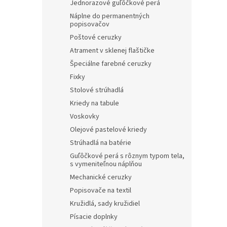
Jednorazové guľôčkové perá
Náplne do permanentných
popisovačov
Poštové ceruzky
Atrament v sklenej flaštičke
Špeciálne farebné ceruzky
Fixky
Stolové strúhadlá
Kriedy na tabule
Voskovky
Olejové pastelové kriedy
Strúhadlá na batérie
Guľôčkové perá s rôznym typom tela,
s vymeniteľnou náplňou
Mechanické ceruzky
Popisovače na textil
Kružidlá, sady kružidiel
Písacie doplnky