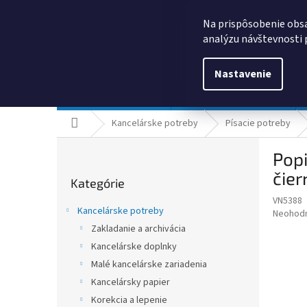
Prejsť
0385325635
obchod@kancpapier.sk
na
Na prispôsobenie obsa
obsah
analýzu návštevnosti 
Nastavenie
Kancelárske potreby
Technologické výrobky
Domov
Kancelárske potreby
Písacie potreby
B
Popi
o
Preskočiť
č
čier
Kategórie
kategórie
n
VN5388
ý
Kancelárske potreby
Priemer
Neohod
p
hodnote
Zakladanie a archivácia
a
produkt
Kancelárske doplnky
n
je
e
Malé kancelárske zariadenia
0,0
z
l
Kancelársky papier
5
Korekcia a lepenie
hviezdič