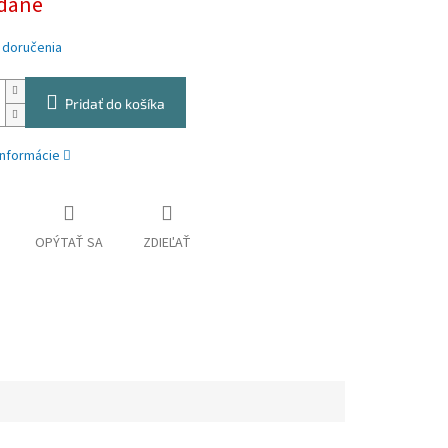
dané
 doručenia
Pridať do košíka
informácie
OPÝTAŤ SA
ZDIEĽAŤ