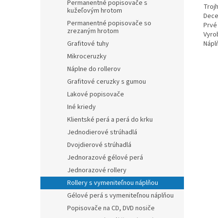
Permanentné popisovače s
Troj
kužeľovým hrotom
Dece
Permanentné popisovače so
Prvé
zrezaným hrotom
Vyro
Grafitové tuhy
Nápl
Mikroceruzky
Náplne do rollerov
Grafitové ceruzky s gumou
Lakové popisovače
Iné kriedy
Klientské perá a perá do krku
Jednodierové strúhadlá
Dvojdierové strúhadlá
Jednorazové gélové perá
Jednorazové rollery
Rollery s vymeniteľnou náplňou
Gélové perá s vymeniteľnou náplňou
Popisovače na CD, DVD nosiče