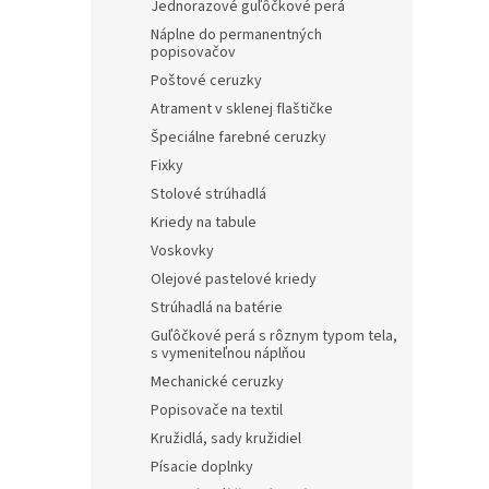
Jednorazové guľôčkové perá
Náplne do permanentných
popisovačov
Poštové ceruzky
Atrament v sklenej flaštičke
Špeciálne farebné ceruzky
Fixky
Stolové strúhadlá
Kriedy na tabule
Voskovky
Olejové pastelové kriedy
Strúhadlá na batérie
Guľôčkové perá s rôznym typom tela,
s vymeniteľnou náplňou
Mechanické ceruzky
Popisovače na textil
Kružidlá, sady kružidiel
Písacie doplnky