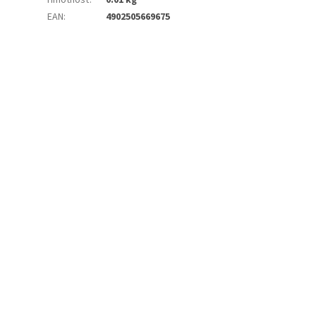
Hmotnosť
:
0.01 kg
EAN
:
4902505669675