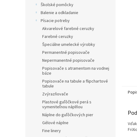
Školské pomôcky
Balenie a odkladanie
Písacie potreby
Akvarelové farebné ceruzky
Farebné ceruzky
Špeciálne umelecké výrobky
Permanentné popisovače
Nepermanentné popisovače
Popisovače s atramentom na vodnej
báze
Popisovače na tabule a flipchartové
tabule
Popi
Zvýrazňovače
Plastové guľôčkové perá s
vymeniteľnou náplňou
Pod
Náplne do guľôčkových pier
Gélové náplne
Vďak
FriXi
Fine linery