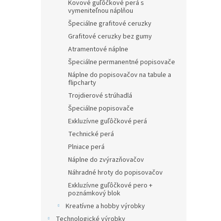
Kovové guľôčkové perá s
vymeniteľnou náplňou
Špeciálne grafitové ceruzky
Grafitové ceruzky bez gumy
Atramentové náplne
Špeciálne permanentné popisovače
Náplne do popisovačov na tabule a
flipcharty
Trojdierové strúhadlá
Špeciálne popisovače
Exkluzívne guľôčkové perá
Technické perá
Plniace perá
Náplne do zvýrazňovačov
Náhradné hroty do popisovačov
Exkluzívne guľôčkové pero +
poznámkový blok
Kreatívne a hobby výrobky
Technologické výrobky