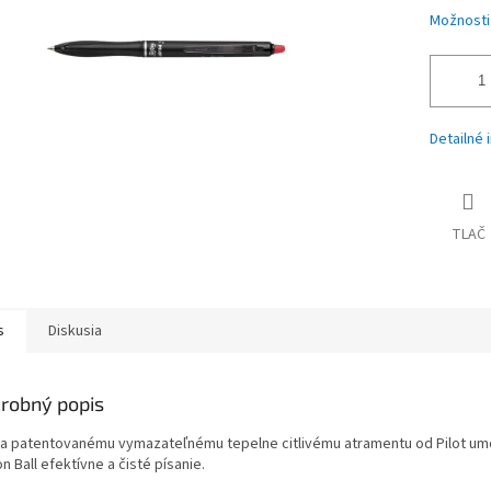
Možnosti
Detailné 
TLAČ
s
Diskusia
robný popis
a patentovanému vymazateľnému tepelne citlivému atramentu od Pilot um
on Ball efektívne a čisté písanie.