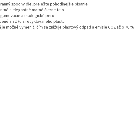
hranný spodný diel pre ešte pohodlnejšie písanie
ntné a elegantné matné čierne telo
 gumovacie a ekologické pero
bené z 82 % z recyklovaného plastu
ň je možné vymeniť, čím sa znižuje plastový odpad a emisie CO2 až o 70 %