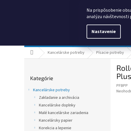
Prejsť
0385325635
obchod@kancpapier.sk
na
Na prispôsobenie obsa
obsah
analýzu návštevnosti 
Nastavenie
Kancelárske potreby
Technologické výrobky
Domov
Kancelárske potreby
Písacie potreby
B
Roll
o
Preskočiť
č
Plus
Kategórie
kategórie
n
PFBPP
ý
Kancelárske potreby
Priemer
Neohod
p
hodnote
Zakladanie a archivácia
a
produkt
Kancelárske doplnky
n
je
e
Malé kancelárske zariadenia
0,0
z
l
Kancelársky papier
5
Korekcia a lepenie
hviezdič