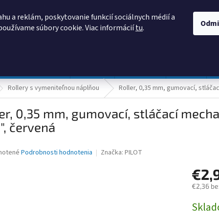
AKO NAKUPOVAŤ
OBCHODNÉ PODMIENKY
PODMIENKY OCHRANY
hu a reklám, poskytovanie funkcií sociálnych médií a
Odmi
používame súbory cookie. Viac informácií
tu
.
HĽADAŤ
Prevádzka a údržba
Nábytok
Centropen
DONAU
Rollery s vymeniteľnou náplňou
Roller, 0,35 mm, gumovací, stláčac
er, 0,35 mm, gumovací, stláčací mecha
", červená
né
notené
Podrobnosti hodnotenia
Značka:
PILOT
nie
€2,
u
€2,36 be
Jednotk
Skla
cena:
iek.