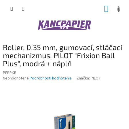
Prejsť
NÁKUP
na
obsah
KOŠÍK
Roller, 0,35 mm, gumovací, stláčací
mechanizmus, PILOT "Frixion Ball
Plus", modrá + náplň
PFBPKB
Priemerné
Neohodnotené
Podrobnosti hodnotenia
Značka:
PILOT
hodnotenie
produktu
je
0,0
z
5
hviezdičiek.