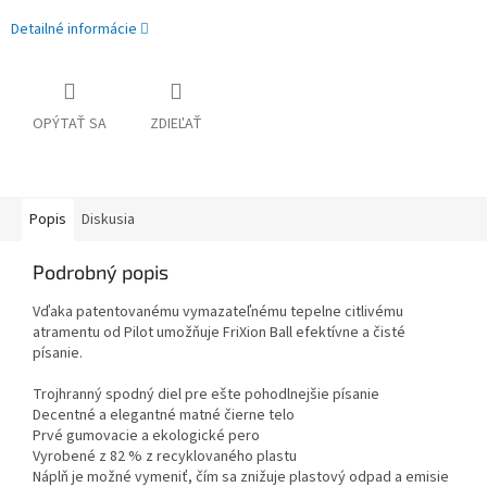
Detailné informácie
OPÝTAŤ SA
ZDIEĽAŤ
Popis
Diskusia
Podrobný popis
Vďaka patentovanému vymazateľnému tepelne citlivému
atramentu od Pilot umožňuje FriXion Ball efektívne a čisté
písanie.
Trojhranný spodný diel pre ešte pohodlnejšie písanie
Decentné a elegantné matné čierne telo
Prvé gumovacie a ekologické pero
Vyrobené z 82 % z recyklovaného plastu
Náplň je možné vymeniť, čím sa znižuje plastový odpad a emisie