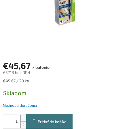
€45,67
/ balenie
€37,13 bez DPH
Jednotková
€45,67 / 20 ks
cena:
Skladom
Možnosti doručenia
Pridať do košíka