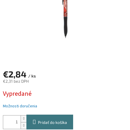
€2,84
/ ks
€2,31 bez DPH
Jednotková
Vypredané
cena:
Možnosti doručenia
Pridať do košíka