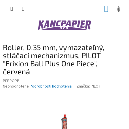
Prejsť
NÁKUP
na
obsah
KOŠÍK
Roller, 0,35 mm, vymazateľný,
stláčací mechanizmus, PILOT
"Frixion Ball Plus One Piece",
červená
PFBPOPP
Priemerné
Neohodnotené
Podrobnosti hodnotenia
Značka:
PILOT
hodnotenie
produktu
je
0,0
z
5
hviezdičiek.