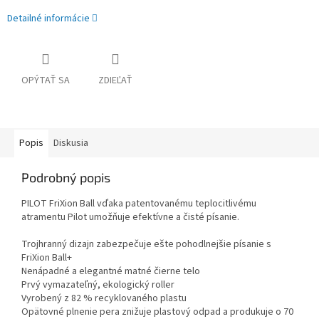
Detailné informácie
OPÝTAŤ SA
ZDIEĽAŤ
Popis
Diskusia
Podrobný popis
PILOT FriXion Ball vďaka patentovanému teplocitlivému
atramentu Pilot umožňuje efektívne a čisté písanie.
Trojhranný dizajn zabezpečuje ešte pohodlnejšie písanie s
FriXion Ball+
Nenápadné a elegantné matné čierne telo
Prvý vymazateľný, ekologický roller
Vyrobený z 82 % recyklovaného plastu
Opätovné plnenie pera znižuje plastový odpad a produkuje o 70