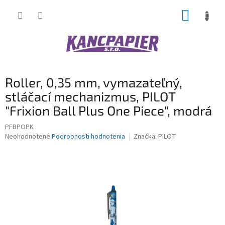
Prejsť
NÁKUP
na
obsah
KOŠÍK
Roller, 0,35 mm, vymazateľný,
stláčací mechanizmus, PILOT
"Frixion Ball Plus One Piece", modrá
PFBPOPK
Priemerné
Neohodnotené
Podrobnosti hodnotenia
Značka:
PILOT
hodnotenie
produktu
je
0,0
z
5
hviezdičiek.