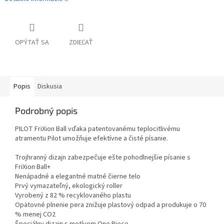
OPÝTAŤ SA
ZDIEĽAŤ
Popis
Diskusia
Podrobný popis
PILOT FriXion Ball vďaka patentovanému teplocitlivému
atramentu Pilot umožňuje efektívne a čisté písanie.
Trojhranný dizajn zabezpečuje ešte pohodlnejšie písanie s
FriXion Ball+
Nenápadné a elegantné matné čierne telo
Prvý vymazateľný, ekologický roller
Vyrobený z 82 % recyklovaného plastu
Opätovné plnenie pera znižuje plastový odpad a produkuje o 70
% menej CO2