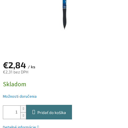
€2,84
/ ks
€2,31 bez DPH
Jednotková
Skladom
cena:
Možnosti doručenia
Pridať do košíka
Detailné informácie