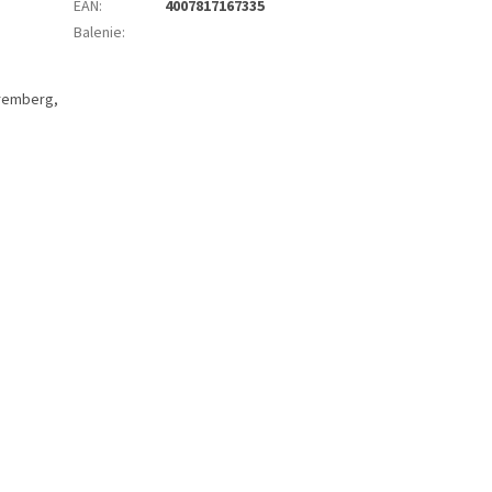
EAN
:
4007817167335
Balenie
:
uremberg,