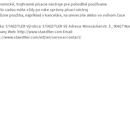
nomické, trojhranné písacie nástroje pre pohodlné používanie
uto sadou máte vždy po ruke správny písací nástroj
ôzne použitia, napríklad v kancelárii, na univerzite alebo vo voľnom čase
ka: STAEDTLER Výrobca: STAEDTLER SE Adresa: Moosäckerstr. 3 , 90427 N
any Web: http://www.staedtler.com Email:
s://www.staedtler.com/intl/en/service/contact/