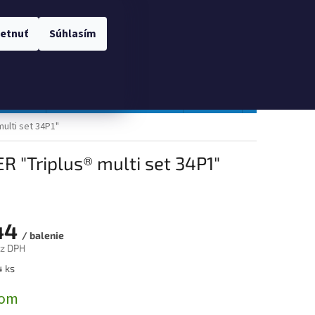
 OSOBNÝCH ÚDAJOV
Prihlásenie
etnuť
Súhlasím
NÁKUPNÝ
Prázdny košík
KOŠÍK
TOPGAL
Gastro a obalový materiál
Tlačivá
Obchodné po
ulti set 34P1"
R "Triplus® multi set 34P1"
44
/ balenie
ez DPH
ová
4 ks
dom