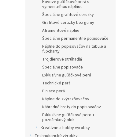
Kovové guľôčkové perá s
vymeniteľnou náplňou
Špeciálne grafitové ceruzky
Grafitové ceruzky bez gumy
Atramentové náplne
Špeciálne permanentné popisovače
Náplne do popisovačov na tabule a
flipcharty
Trojdierové strúhadlá
Špeciálne popisovače
Exkluzívne guľôčkové perá
Technické perá
Plniace perá
Náplne do zvýrazňovačov
Náhradné hroty do popisovačov
Exkluzívne guľôčkové pero +
poznámkový blok
Kreatívne a hobby výrobky
Technologické výrobky