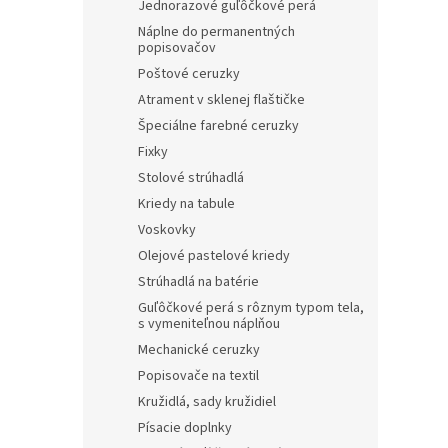
Jednorazové guľôčkové perá
Náplne do permanentných
popisovačov
Poštové ceruzky
Atrament v sklenej flaštičke
Špeciálne farebné ceruzky
Fixky
Stolové strúhadlá
Kriedy na tabule
Voskovky
Olejové pastelové kriedy
Strúhadlá na batérie
Guľôčkové perá s rôznym typom tela,
s vymeniteľnou náplňou
Mechanické ceruzky
Popisovače na textil
Kružidlá, sady kružidiel
Písacie doplnky