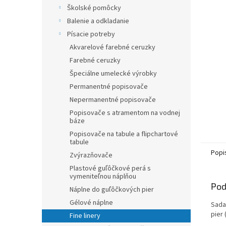
Školské pomôcky
Balenie a odkladanie
Písacie potreby
Akvarelové farebné ceruzky
Farebné ceruzky
Špeciálne umelecké výrobky
Permanentné popisovače
Nepermanentné popisovače
Popisovače s atramentom na vodnej
báze
Popisovače na tabule a flipchartové
tabule
Popi
Zvýrazňovače
Plastové guľôčkové perá s
vymeniteľnou náplňou
Pod
Náplne do guľôčkových pier
Gélové náplne
Sada
pier 
Fine linery