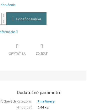
 doručenia
Pridať do košíka
informácie
OPÝTAŤ SA
ZDIEĽAŤ
Dodatočné parametre
guľôčkových
Kategória
:
Fine linery
Hmotnosť
:
0.04 kg