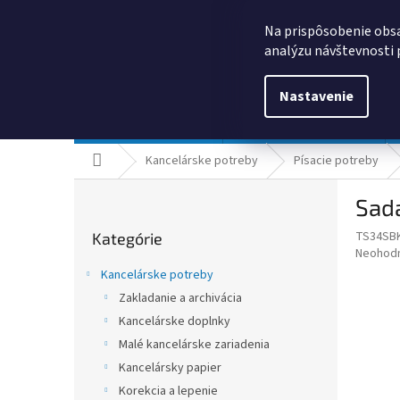
Prejsť
0385325635
obchod@kancpapier.sk
na
Na prispôsobenie obsa
obsah
analýzu návštevnosti 
Nastavenie
Kancelárske potreby
Technologické výrobky
Domov
Kancelárske potreby
Písacie potreby
B
Sada
o
Preskočiť
č
TS34SB
Kategórie
kategórie
n
Priemer
Neohod
ý
hodnote
Kancelárske potreby
p
produkt
Zakladanie a archivácia
je
a
0,0
Kancelárske doplnky
n
z
e
Malé kancelárske zariadenia
5
l
Kancelársky papier
hviezdič
Korekcia a lepenie