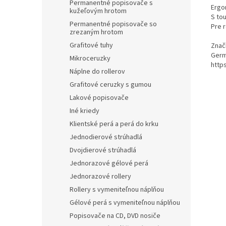
Permanentné popisovače s
Ergo
kužeľovým hrotom
S to
Permanentné popisovače so
Pre r
zrezaným hrotom
Grafitové tuhy
Znač
Germ
Mikroceruzky
http
Náplne do rollerov
Grafitové ceruzky s gumou
Lakové popisovače
Iné kriedy
Klientské perá a perá do krku
Jednodierové strúhadlá
Dvojdierové strúhadlá
Jednorazové gélové perá
Jednorazové rollery
Rollery s vymeniteľnou náplňou
Gélové perá s vymeniteľnou náplňou
Popisovače na CD, DVD nosiče